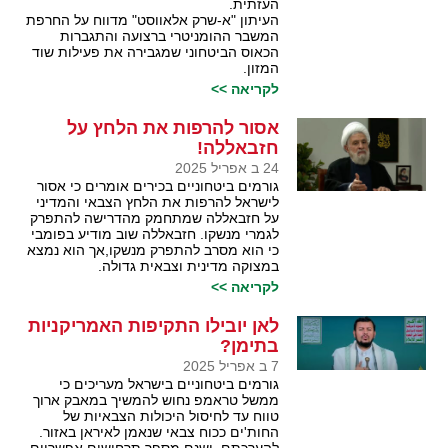
העזתית.
העיתון "א-שרק אלאווסט" מדווח על החרפת
המשבר ההומניטרי ברצועה והתגברות
הכאוס הביטחוני שמגבירה את פעילות שוד
המזון.
לקריאה >>
אסור להרפות את הלחץ על
חזבאללה!
24 ב אפריל 2025
גורמים ביטחוניים בכירים אומרים כי אסור
לישראל להרפות את הלחץ הצבאי והמדיני
על חזבאללה שמתחמק מהדרישה להתפרק
לגמרי מנשקו. חזבאללה שוב מודיע בפומבי
כי הוא מסרב להתפרק מנשקו,אך הוא נמצא
במצוקה מדינית וצבאית גדולה.
לקריאה >>
לאן יובילו התקיפות האמריקניות
בתימן?
7 ב אפריל 2025
גורמים ביטחוניים בישראל מעריכים כי
ממשל טראמפ נחוש להמשיך במאבק ארוך
טווח עד לחיסול היכולות הצבאיות של
החות'ים ככוח צבאי שנאמן לאיראן באזור.