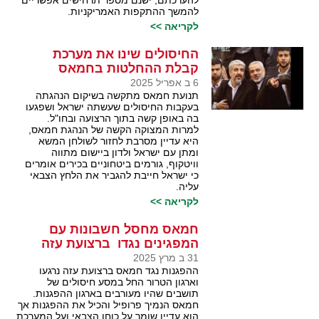
להערכתם, ישנם מספר תרחישים אפשריים
להמשך ההתקפות האמריקניות.
לקריאה >>
החיסולים שינו את מערכת
קבלת ההחלטות בחמאס
6 ב אפריל 2025
תנועת חמאס מתקשה בשיקום הנהגתה
בעקבות החיסולים שעשתה ישראל ושפגעו
בה באופן קשה בתוך הרצועה ובחו"ל.
למרות המצוקה הקשה של הנהגת חמאס,
היא עדיין מסרבת לחזור לשולחן המשא
ומתן עם ישראל ולדון ביישום מתווה
וויטקוף, גורמים ביטחוניים בכירים אומרים
כי ישראל חייבת להגביר את הלחץ הצבאי
עליה.
לקריאה >>
חמאס מחסל חשבונות עם
המפגינים נגדו ברצועת עזה
31 ב מרץ 2025
ההפגנות נגד חמאס ברצועת עזה נרגעו
וארגון הטרור החל במסע חיסולים של
תושבים שהיו מעורבים בארגון ההפגנות.
חמאס הנמיך פרופיל והכיל את ההפגנות אך
הוא עדיין שומר על כוחו הצבאי ועל המערכת