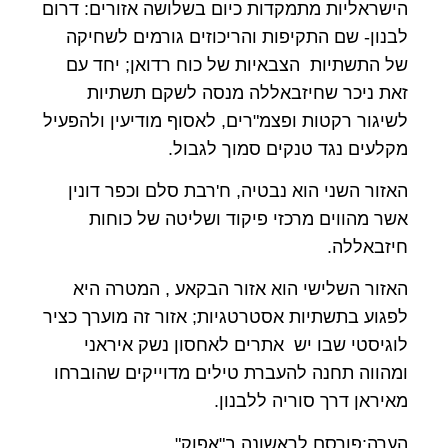
הישראליות מתמקדות כיום בשלושה אזורים: דרום
לבנון- שם התקיפות והריכוזים גורמים לשחיקה
של התשתיות הצבאיות של כוח רדואן; יחד עם
זאת ניכר שחיזבאללה מנסה לשקם תשתיות
לשיגור רקטות ופצמ"רים, לאסוף מודיעין ולהפעיל
מקלעים נגד טנקים סמוך לגבול.
האזור השני הוא נבטיה, ח'רבת סלם וכפר דונין
אשר מהווים מרכזי פיקוד ושליטה של כוחות
חיזבאללה.
האזור השלישי הוא אזור הבקאע , המטרה היא
לפגוע בתשתיות אסטרטגיות; אזור זה מוערך כציר
לוגיסטי שבו יש אתרים לאחסון נשק איראני
ומהווה תחנה להעברת טילים מדוייקים שהוברחו
מאיראן דרך סוריה ללבנון.
הערה:פורסם לראשונה ב"אפוק"