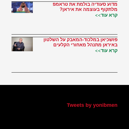
מדוע סעודיה בולמת את טראמפ
מלתקוף בעוצמה את איראן?
קרא עוד>>
פזשכיאן במלכוד-המאבק על השלטון
באיראן מתנהל מאחורי הקלעים
קרא עוד>>
הטוויטר שלי
Tweets by yonibmen