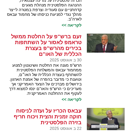
הכרזה פלסטינית על מדינה עצמאית,
ההנהגה הפלסטינית מנהלת מגעים
קדחתניים עם סעודיה וצרפת במטרה לייצר
מהלך נגדי למניעת כניסתו של מחמוד עבאס
לארה"ב.
לקריאה >>
זעם ברש"פ על החלטת ממשל
טראמפ לאסור על השתתפות
בכירים מהרש"פ בעצרת
הכללית של האו"ם
30 ב אוגוסט 2025
הרש"פ מגנה את החלטת וושינגטון למנוע
ממחמוד עבאס והמשלחת הפלסטינית
להשתתף בעצרת הכללית של האו״ם,
וטוענת כי מדובר בהפרה של אמנת הארגון.
בירושלים מברכים על הצעד האמריקני אך
מעריכים כי הרש"פ והאו"ם ינסו למצוא דרך
לעקוף את ההחלטה האמריקנית.
לקריאה >>
עבאס הכריז על ועדה לניסוח
חוקה זמנית והצית ויכוח חריף
בזירה הפלסטינית
22 ב אוגוסט 2025