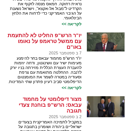
נראית רחוקה. חמאס מנסה לזקוף את
הקרדיט ל"מבול אל-אקצא", וישראל נשענת
על הגיבוי האמריקני כדי לדחות את הלחץ
הבינלאומי.
לקריאה >>
יו"ר הרש"פ החליט לא להתעמת
עם ממשל טראמפ על נאומו
באו"ם
7 ב ספטמבר 2025
יו"ר הרש"פ מחמוד עבאס בחר להימנע
מעימות ישיר עם וושינגטון, ודחה יוזמות
להעברת העצרת הכללית מזירתה בניו יורק
לז'נבה. ההחלטה מתואמת עם צרפת
וסעודיה במטרה לשמר את המומנטום
הדיפלומטי סביב רעיון פתרון שתי המדינות.
לקריאה >>
מצור דיפלומטי על מחמוד
עבאס: הרש"פ בוחנת צעדי
תגובה
2 ב ספטמבר 2025
במקביל לתמיכה האמריקנית בצעדים
ישראליים ביהודה ושומרון בתגובה על