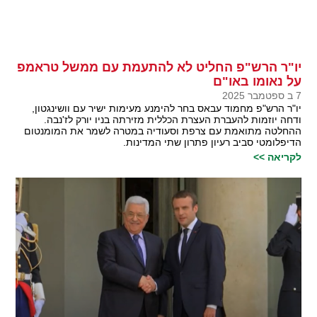
יו"ר הרש"פ החליט לא להתעמת עם ממשל טראמפ
על נאומו באו"ם
7 ב ספטמבר 2025
יו"ר הרש"פ מחמוד עבאס בחר להימנע מעימות ישיר עם וושינגטון,
ודחה יוזמות להעברת העצרת הכללית מזירתה בניו יורק לז'נבה.
ההחלטה מתואמת עם צרפת וסעודיה במטרה לשמר את המומנטום
הדיפלומטי סביב רעיון פתרון שתי המדינות.
לקריאה >>