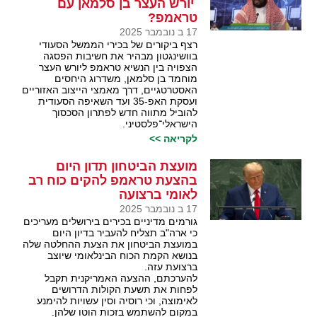
יורש העצר בן סלמאן עם
טראמפ?
17 ב נובמבר 2025
רצף ביקורים של בכירי הממשל הסעודי
בוושינגטון מבהיר את חשיבות הפסגה
הצפויה בין הנשיא טראמפ ליורש העצר
מוחמד בן סלמאן, משדרוג היחסים
האסטרטגיים, דרך מאמצי הייצוב האזוריים
ועסקת האפ-35 ועד השאיפה הסעודית
להוביל מתווה חדש לפתרון הסכסוך
הישראלי־פלסטיני.
לקריאה >>
מועצת הביטחון תדון היום
בהצעת טראמפ להקים כוח רב
לאומי ברצועה
17 ב נובמבר 2025
גורמים מדיניים בכירים בירושלים מעריכים
כי ארה"ב תצליח להעביר בדיון היום
במועצת הביטחון את הצעת ההחלטה שלה
בנושא הקמת הכוח הבינלאומי שיוצב
ברצועת עזה.
להערכתם, ההצעה האמריקנית תקבל
לפחות את תשעת הקולות הדרושים
לאימוצה, וכי רוסיה וסין עשויות להימנע
במקום להשתמש בזכות הוטו שלהן.