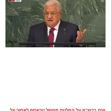
זעם ברש"פ על החלטת ממשל טראמפ לאסור על