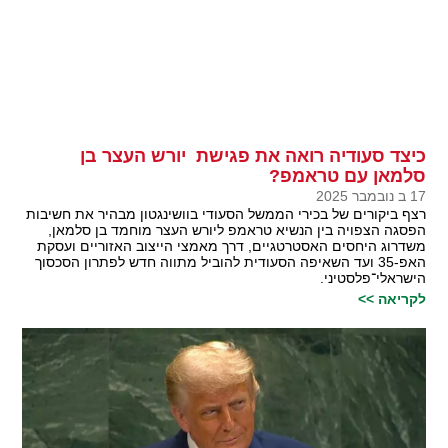
כיצד סעודיה רואה את פגישת יורש העצר בן
סלמאן עם טראמפ?
17 ב נובמבר 2025
רצף ביקורים של בכירי הממשל הסעודי בוושינגטון מבהיר את חשיבות
הפסגה הצפויה בין הנשיא טראמפ ליורש העצר מוחמד בן סלמאן,
משדרוג היחסים האסטרטגיים, דרך מאמצי הייצוב האזוריים ועסקת
האפ-35 ועד השאיפה הסעודית להוביל מתווה חדש לפתרון הסכסוך
הישראלי־פלסטיני.
לקריאה >>