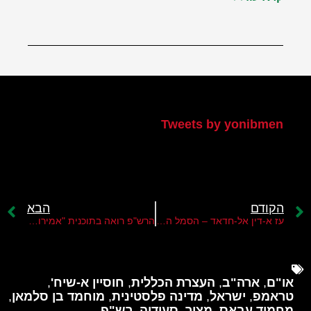
הטוויטר שלי
Tweets by yonibmen
הקודם
הבא
עז א-דין אל-חדאד – הסמל האחרון של טבח ה-7 באוקטובר
הרש"פ רואה בתוכנית "אמירות חברון" שלב ראשון בהקרסתה
או"ם
,
ארה"ב
,
העצרת הכללית
,
חוסיין א-שיח'
,
טראמפ
,
ישראל
,
מדינה פלסטינית
,
מוחמד בן סלמאן
,
מחמוד עבאס
,
מצור
,
סעודיה
,
רש"פ