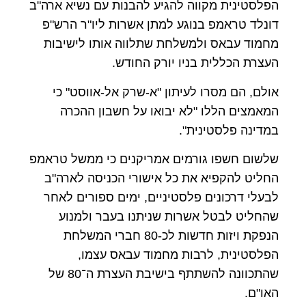
הפלסטינית מקווה להגיע להבנות עם נשיא ארה"ב
דונלד טראמפ בנוגע למתן אשרות ליו"ר הרש"פ
מחמוד עבאס ולמשלחת שתלווה אותו לישיבות
העצרת הכללית בניו יורק החודש.
אולם, הם מסרו לעיתון "א-שרק אל-אווסט" כי
המאמצים הללו "לא יבואו על חשבון ההכרה
במדינה פלסטינית".
שלשום חשפו גורמים אמריקנים כי ממשל טראמפ
החליט להקפיא את כל אישורי הכניסה לארה"ב
לבעלי דרכונים פלסטיניים, ימים ספורים לאחר
שהחליט לבטל אשרות שניתנו בעבר ולמנוע
הנפקת ויזות חדשות לכ-80 חברי המשלחת
הפלסטינית, לרבות מחמוד עבאס עצמו,
שהתכוונה להשתתף בישיבת העצרת ה־80 של
האו"ם.