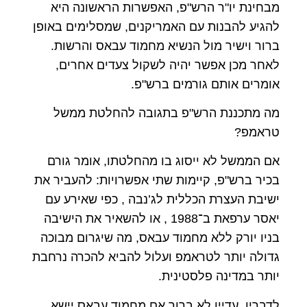
מבחינת יו"ר הרש"פ, האפשרות הראשונה היא
להגיע להבנות עם האמריקנים, שמסלימים באופן
ברור וישיר מול הנשיא מחמוד עבאס והרשות.
לאחר מכן אפשר יהיה לשקול צעדים אחרים,
אומרים אותם גורמים ברש"פ.
מה מתכננת הרש"פ בתגובה להחלטת ממשל
טראמפ?
אם הממשל לא ייסוג בו מהחלטתו, אומר גורם
בכיר ברש"פ, קיימות שתי אפשרויות: להעביר את
ישיבת העצרת הכללית לג’נבה , כפי שאירע עם
יאסר ערפאת ב־1988 , או להשאיר את הישיבה
בניו יורק ללא מחמוד עבאס, מה שיגרום מבוכה
גדולה יותר לטראמפ ועלול להביא להכרה נרחבת
יותר במדינה פלסטינית.
לדבריו, עדיין לא ברור אם מחמוד עבאס יישא