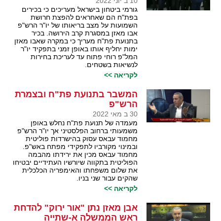
10 ב יוני 2022
גורמי ביטחון בישראל מעריכים כי בכירים
בפת"ח הם שאחראים להפצת חרושת
השמועות על מצב בריאותו של יו"ר הרש"פ
אבו מאזן במסגרת קרב הירושה. בכיר
בתנועת פת"ח מעריך כי במקרה שאבו מאזן
ימות יחליף אותו באופן זמני בתפקיד יו"ר
המל"פ רוחי פתוח עד לעריכת בחירות
לנשיאות בשטחים.
לקריאה >>
המשבר בתנועת פת"ח ובצמרת
הרש"פ
30 ב מאי 2022
מעמדה של תנועת פת"ח נחלש באופן
משמעותי ברחוב הפלסטיני אך יו"ר הרש"פ
מחמוד עבאס עסוק בהישרדות פוליטית
ובמינוי מקורביו לתפקידי מפתח באש"פ.
מחמוד עבאס מכין את ירידתו מהבמה
הפוליטית בתקווה שיורשיו העתידיים יבטיחו
את שלום משפחתו והאימפריה הכלכלית
שהקים עבור שני בניו.
לקריאה >>
אבן מאזן נתן "אור ירוק" להדחת
ראש הממשלה א-שתייה