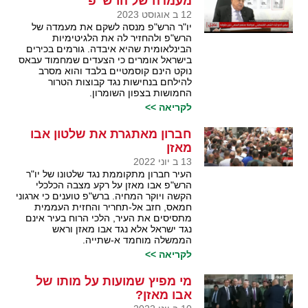
מעמדה של הרש"פ
12 ב אוגוסט 2023
יו"ר הרש"פ מנסה לשקם את מעמדה של
הרש"פ ולהחזיר לה את הלגיטימיות
הבינלאומית שהיא איבדה. גורמים בכירים
בישראל אומרים כי הצעדים שמחמוד עבאס
נוקט הינם קוסמטיים בלבד והוא מסרב
להילחם בנחישות נגד קבוצות הטרור
החמושות בצפון השומרון.
לקריאה >>
חברון מאתגרת את שלטון אבו
מאזן
13 ב יוני 2022
העיר חברון מתקוממת נגד שלטונו של יו"ר
הרש"פ אבו מאזן על רקע מצבה הכלכלי
הקשה ויוקר המחיה. ברש"פ טוענים כי ארגוני
חמאס, חזב אל-תחריר והחזית העממית
מתסיסים את העיר, הלכי הרוח בעיר אינם
נגד ישראל אלא נגד אבו מאזן וראש
הממשלה מוחמד א-שתייה.
לקריאה >>
מי מפיץ שמועות על מותו של
אבו מאזן?