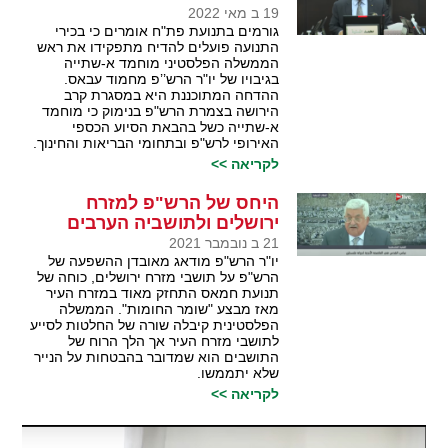
19 ב מאי 2022
גורמים בתנועת פת"ח אומרים כי בכירי
התנועה פועלים להדיח מתפקידו את ראש
הממשלה הפלסטיני מוחמד א-שתייה
בגיבויו של יו"ר הרש’’פ מחמוד עבאס.
ההדחה המתוכננת היא במסגרת קרב
הירושה בצמרת הרש"פ בנימוק כי מוחמד
א-שתייה כשל בהבאת הסיוע הכספי
האירופי לרש"פ ובתחומי הבריאות והחינוך.
לקריאה >>
היחס של הרש"פ למזרח
ירושלים ולתושביה הערבים
21 ב נובמבר 2021
יו"ר הרש"פ מודאג מאובדן ההשפעה של
הרש"פ על תושבי מזרח ירושלים, כוחה של
תנועת חמאס התחזק מאוד במזרח העיר
מאז מבצע "שומר החומות". הממשלה
הפלסטינית קיבלה שורה של החלטות לסייע
לתושבי מזרח העיר אך הלך הרוח של
התושבים הוא שמדובר בהבטחות על הנייר
שלא יתממשו.
לקריאה >>