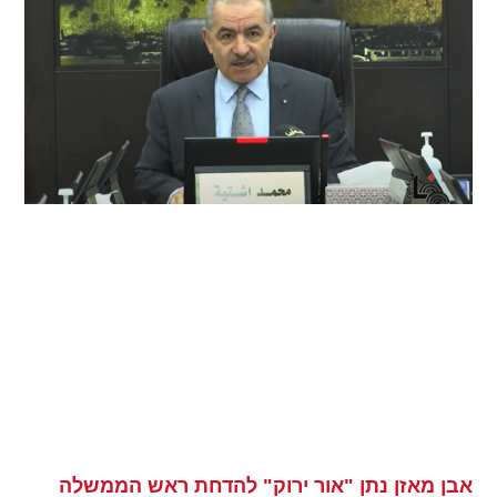
אבן מאזן נתן "אור ירוק" להדחת ראש הממשלה