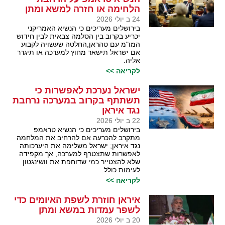
הלחימה או חזרה למשא ומתן
24 ב יולי 2026
בירושלים מעריכים כי הנשיא האמריקני
יכריע בקרוב בין הסלמה צבאית לבין חידוש
המו"מ עם טהראן,החלטה שעשויה לקבוע
אם ישראל תישאר מחוץ למערכה או תיגרר
אליה.
לקריאה >>
ישראל נערכת לאפשרות כי
תשתתף בקרוב במערכה נרחבת
נגד איראן
22 ב יולי 2026
בירושלים מעריכים כי הנשיא טראמפ
מתקרב להכרעה אם להרחיב את המלחמה
נגד איראן; ישראל משלימה את היערכותה
לאפשרות שתצטרף למערכה, אך מקפידה
שלא להצטייר כמי שדוחפת את וושינגטון
לעימות כולל.
לקריאה >>
איראן חוזרת לשפת האיומים כדי
לשפר עמדות במשא ומתן
20 ב יולי 2026