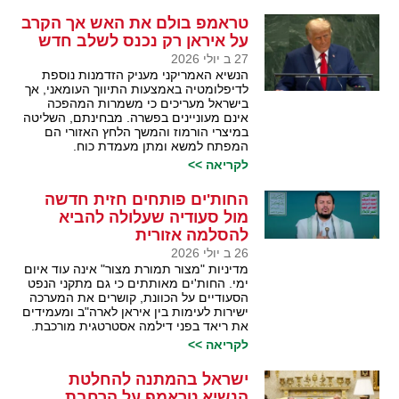
טראמפ בולם את האש אך הקרב
על איראן רק נכנס לשלב חדש
27 ב יולי 2026
הנשיא האמריקני מעניק הזדמנות נוספת
לדיפלומטיה באמצעות התיווך העומאני, אך
בישראל מעריכים כי משמרות המהפכה
אינם מעוניינים בפשרה. מבחינתם, השליטה
במיצרי הורמוז והמשך הלחץ האזורי הם
המפתח למשא ומתן מעמדת כוח.
לקריאה >>
החות'ים פותחים חזית חדשה
מול סעודיה שעלולה להביא
להסלמה אזורית
26 ב יולי 2026
מדיניות "מצור תמורת מצור" אינה עוד איום
ימי. החות'ים מאותתים כי גם מתקני הנפט
הסעודיים על הכוונת, קושרים את המערכה
ישירות לעימות בין איראן לארה"ב ומעמידים
את ריאד בפני דילמה אסטרטגית מורכבת.
לקריאה >>
ישראל בהמתנה להחלטת
הנשיא טראמפ על הרחבת