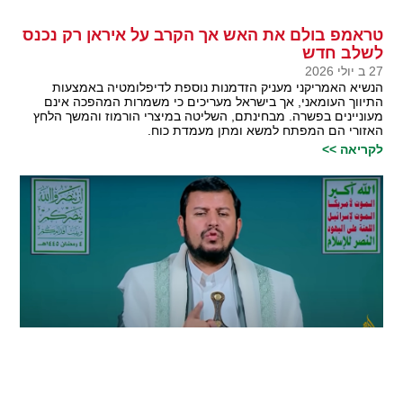
טראמפ בולם את האש אך הקרב על איראן רק נכנס
לשלב חדש
27 ב יולי 2026
הנשיא האמריקני מעניק הזדמנות נוספת לדיפלומטיה באמצעות
התיווך העומאני, אך בישראל מעריכים כי משמרות המהפכה אינם
מעוניינים בפשרה. מבחינתם, השליטה במיצרי הורמוז והמשך הלחץ
האזורי הם המפתח למשא ומתן מעמדת כוח.
לקריאה >>