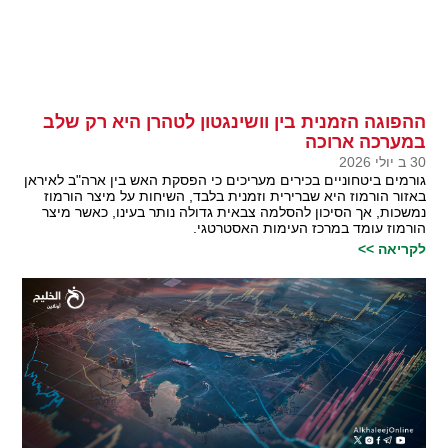
ההפוגה הזמנית בין וושינגטון לטהרן היא רק שלב
במערכה ארוכה
30 ב יולי 2026
גורמים ביטחוניים בכירים מעריכים כי הפסקת האש בין ארה"ב לאיראן
באזור הורמוז היא שברירית וזמנית בלבד, השיחות על מיצר הורמוז
נמשכות, אך הסיכון להסלמה צבאית גדולה נותר בעינו, כאשר מיצר
הורמוז עומד במרכז העימות האסטרטגי.
לקריאה >>