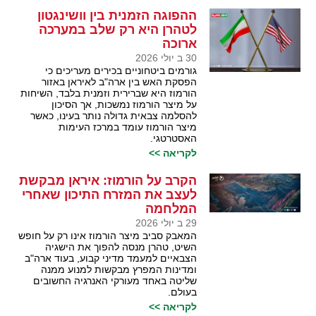
ההפוגה הזמנית בין וושינגטון
לטהרן היא רק שלב במערכה
ארוכה
30 ב יולי 2026
גורמים ביטחוניים בכירים מעריכים כי
הפסקת האש בין ארה"ב לאיראן באזור
הורמוז היא שברירית וזמנית בלבד, השיחות
על מיצר הורמוז נמשכות, אך הסיכון
להסלמה צבאית גדולה נותר בעינו, כאשר
מיצר הורמוז עומד במרכז העימות
האסטרטגי.
לקריאה >>
הקרב על הורמוז: איראן מבקשת
לעצב את המזרח התיכון שאחרי
המלחמה
29 ב יולי 2026
המאבק סביב מיצר הורמוז אינו רק על חופש
השיט, טהרן מנסה להפוך את הישגיה
הצבאיים למעמד מדיני קבוע, בעוד ארה"ב
ומדינות המפרץ מבקשות למנוע ממנה
שליטה באחד מעורקי האנרגיה החשובים
בעולם.
לקריאה >>