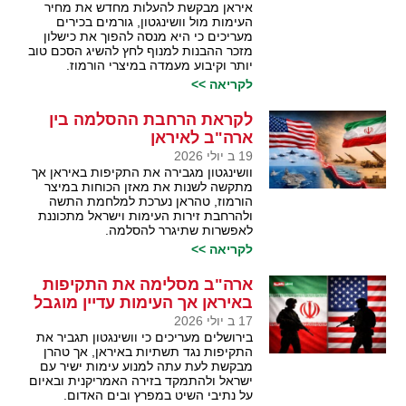
איראן מבקשת להעלות מחדש את מחיר
העימות מול וושינגטון, גורמים בכירים
מעריכים כי היא מנסה להפוך את כישלון
מזכר ההבנות למנוף לחץ להשיג הסכם טוב
יותר וקיבוע מעמדה במיצרי הורמוז.
לקריאה >>
לקראת הרחבת ההסלמה בין
ארה"ב לאיראן
19 ב יולי 2026
וושינגטון מגבירה את התקיפות באיראן אך
מתקשה לשנות את מאזן הכוחות במיצר
הורמוז, טהראן נערכת למלחמת התשה
ולהרחבת זירות העימות וישראל מתכוננת
לאפשרות שתיגרר להסלמה.
לקריאה >>
ארה"ב מסלימה את התקיפות
באיראן אך העימות עדיין מוגבל
17 ב יולי 2026
בירושלים מעריכים כי וושינגטון תגביר את
התקיפות נגד תשתיות באיראן, אך טהרן
מבקשת לעת עתה למנוע עימות ישיר עם
ישראל ולהתמקד בזירה האמריקנית ובאיום
על נתיבי השיט במפרץ ובים האדום.