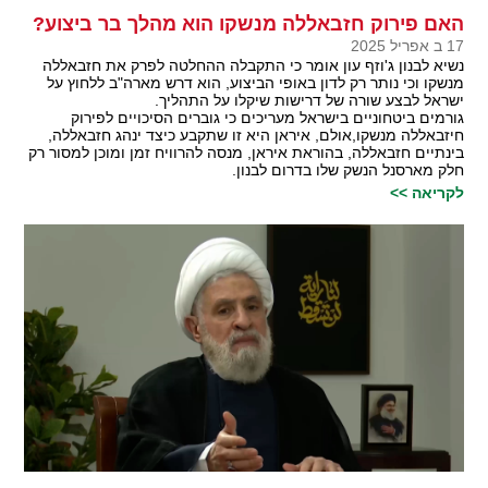
האם פירוק חזבאללה מנשקו הוא מהלך בר ביצוע?
17 ב אפריל 2025
נשיא לבנון ג'וזף עון אומר כי התקבלה ההחלטה לפרק את חזבאללה
מנשקו וכי נותר רק לדון באופי הביצוע, הוא דרש מארה"ב ללחוץ על
ישראל לבצע שורה של דרישות שיקלו על התהליך.
גורמים ביטחוניים בישראל מעריכים כי גוברים הסיכויים לפירוק
חיזבאללה מנשקו,אולם, איראן היא זו שתקבע כיצד ינהג חזבאללה,
בינתיים חזבאללה, בהוראת איראן, מנסה להרוויח זמן ומוכן למסור רק
חלק מארסנל הנשק שלו בדרום לבנון.
לקריאה >>