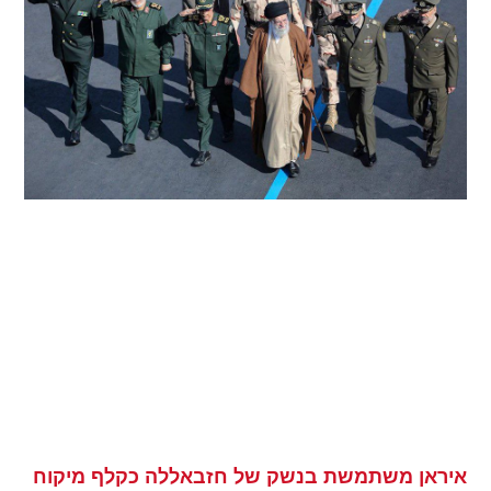
איראן משתמשת בנשק של חזבאללה כקלף מיקוח