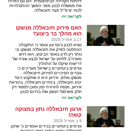
דלתות הקהילה הבינלאומית. הם גם הזהירו
את ממשלת לבנון מפני המשך ההתנכלויות
לכוח יוניפ"יל מצד חזבאללה.
לקריאה >>
האם פירוק חזבאללה מנשקו
הוא מהלך בר ביצוע?
17 ב אפריל 2025
נשיא לבנון ג'וזף עון אומר כי התקבלה
ההחלטה לפרק את חזבאללה מנשקו וכי
נותר רק לדון באופי הביצוע, הוא דרש
מארה"ב ללחוץ על ישראל לבצע שורה של
דרישות שיקלו על התהליך.
גורמים ביטחוניים בישראל מעריכים כי
גוברים הסיכויים לפירוק חיזבאללה
מנשקו,אולם, איראן היא זו שתקבע כיצד
ינהג חזבאללה, בינתיים חזבאללה, בהוראת
איראן, מנסה להרוויח זמן ומוכן למסור רק
חלק מארסנל הנשק שלו בדרום לבנון.
לקריאה >>
ארגון חזבאללה נתון במצוקה
קשה!
9 ב אפריל 2025
גורמים ביטחוניים בכירים אומרים כי ארגון
חזבאללה נמצא במצב קשה בעקבות