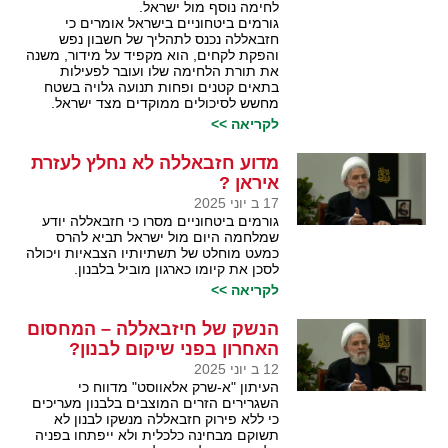
לחימה נוסף מול ישראל.
גורמים ביטחוניים בישראל אומרים כי
חזבאללה נכנס לתהליך של חשבון נפש
והפקת לקחים, הוא מקפיד על מידור, משנה
את תורת הלחימה שלו ועובר לפעילות
בתאים קטנים ופחות תנועה גלויה בשטח
מחשש לסיכולים ממוקדים מצד ישראל.
לקריאה >>
מדוע חזבאללה לא נחלץ לעזרת
איראן ?
17 ב יוני 2025
גורמים ביטחוניים מסרו כי חזבאללה יודע
שמלחמה היום מול ישראל תביא להרס
כמעט מוחלט של תשתיותיו הצבאיות ויכולה
לסכן את קיומו כארגון מוביל בלבנון.
לקריאה >>
הנשק של חיזבאללה – המחסום
האחרון בפני שיקום לבנון?
12 ב יוני 2025
העיתון "א-שרק אלאווסט" מדווח כי
השגרירים הזרים המוצבים בלבנון מעריכים
כי ללא פירוק חזבאללה מנשקו לבנון לא
תשוקם מבחינה כלכלית ולא ייפתחו בפניה