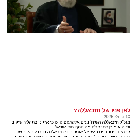
לאן פניו של חזבאללה?
10 ב יולי 2025
מזכ"ל חזבאללה השיח' נעים אלקאסם טוען כי ארגונו בתהליך שיקום
וכי הוא מוכן לסבב לחימה נוסף מול ישראל.
גורמים ביטחוניים בישראל אומרים כי חזבאללה נכנס לתהליך של
חשבון נפש והפקת לקחים, הוא מקפיד על מידור, משנה את תורת