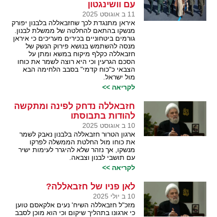
עם וושינגטון
11 ב אוגוסט 2025
איראן מתנגדת לכך שחזבאללה בלבנון יפורק
מנשקו בהתאם להחלטה של ממשלת לבנון.
גורמים ביטחוניים בכירים מעריכים כי איראן
מנסה להשתמש בנושא פירוק הנשק של
חזבאללה כקלף מיקוח במשא ומתן על
הסכם הגרעין וכי היא רוצה לשמר את כוחו
הצבאי כ"כוח קדמי" בסבב הלחימה הבא
מול ישראל.
לקריאה >>
חזבאללה נדחק לפינה ומתקשה
להודות בתבוסתו
10 ב אוגוסט 2025
ארגון הטרור חזבאללה בלבנון נאבק לשמר
את כוחו מול החלטת הממשלה לפרקו
מנשקו, אך נזהר שלא להיגרר לעימות ישיר
עם תושבי לבנון וצבאה.
לקריאה >>
לאן פניו של חזבאללה?
10 ב יולי 2025
מזכ"ל חזבאללה השיח' נעים אלקאסם טוען
כי ארגונו בתהליך שיקום וכי הוא מוכן לסבב