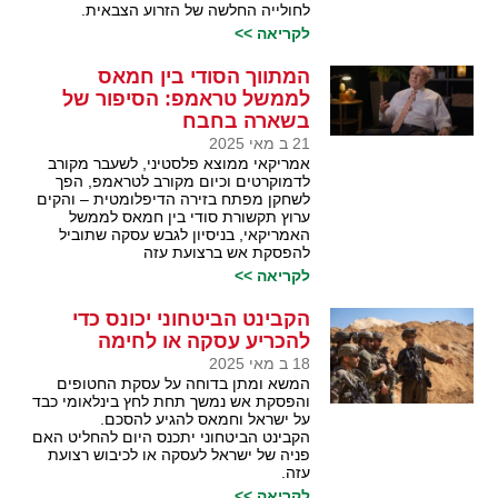
לחולייה החלשה של הזרוע הצבאית.
לקריאה >>
המתווך הסודי בין חמאס
לממשל טראמפ: הסיפור של
בשארה בחבח
21 ב מאי 2025
אמריקאי ממוצא פלסטיני, לשעבר מקורב
לדמוקרטים וכיום מקורב לטראמפ, הפך
לשחקן מפתח בזירה הדיפלומטית – והקים
ערוץ תקשורת סודי בין חמאס לממשל
האמריקאי, בניסיון לגבש עסקה שתוביל
להפסקת אש ברצועת עזה
לקריאה >>
הקבינט הביטחוני יכונס כדי
להכריע עסקה או לחימה
18 ב מאי 2025
המשא ומתן בדוחה על עסקת החטופים
והפסקת אש נמשך תחת לחץ בינלאומי כבד
על ישראל וחמאס להגיע להסכם.
הקבינט הביטחוני יתכנס היום להחליט האם
פניה של ישראל לעסקה או לכיבוש רצועת
עזה.
לקריאה >>