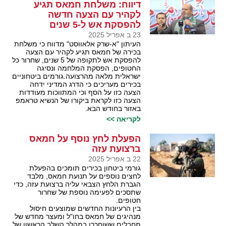
דיווח: משלחת חמאס תגיע
לקהיר עם הצעה חדשה
להפסקת אש ל-5 שנים
23 ב אפריל 2025
העיתון "א-שרק אלאווסט" מדווח כי משלחת
בכירה של חמאס תגיע לקהיר עם הצעה
להפסקת אש לתקופה של 5 שנים, שחרור כל
החטופים, הפסקת המלחמה ונסיגה
ישראלית מלאה מהרצועה.גורמים ביטחוניים
בכירים מעריכים כי הדרג המדיני ידחה
הצעה כזו על הסף וכי המתווכות מעודדות
הצעה כזו לקראת ביקורו של הנשיא טראמפ
באזור בחודש הבא.
לקריאה >>
הפעלת לחץ נוסף על חמאס
ברצועת עזה
22 ב אפריל 2025
גורמי ביטחון בכירים תומכים בהפעלת
לחצים נוספים על תנועת חמאס, מלבד
הגברת הלחץ הצבאי עליה ברצועת עזה, כדי
שתסכים לפעימה נוספת של שחרור
חטופים.
בין הרעיונות החדשים שמוצעים חיסול
מנהיגים של חמאס בחו"ל ומעצר מחדש של
מחבלים ששוחררו במהלך השלב הראשון של