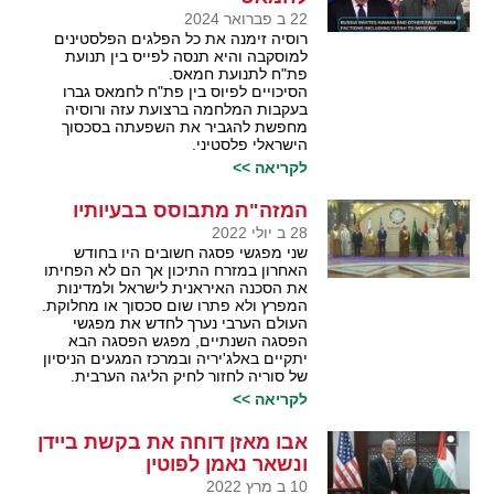
22 ב פברואר 2024
רוסיה זימנה את כל הפלגים הפלסטינים
למוסקבה והיא תנסה לפייס בין תנועת
פת"ח לתנועת חמאס.
הסיכויים לפיוס בין פת"ח לחמאס גברו
בעקבות המלחמה ברצועת עזה ורוסיה
מחפשת להגביר את השפעתה בסכסוך
הישראלי פלסטיני.
לקריאה >>
המזה"ת מתבוסס בבעיותיו
28 ב יולי 2022
שני מפגשי פסגה חשובים היו בחודש
האחרון במזרח התיכון אך הם לא הפחיתו
את הסכנה האיראנית לישראל ולמדינות
המפרץ ולא פתרו שום סכסוך או מחלוקת.
העולם הערבי נערך לחדש את מפגשי
הפסגה השנתיים, מפגש הפסגה הבא
יתקיים באלג'יריה ובמרכז המגעים הניסיון
של סוריה לחזור לחיק הליגה הערבית.
לקריאה >>
אבו מאזן דוחה את בקשת ביידן
ונשאר נאמן לפוטין
10 ב מרץ 2022