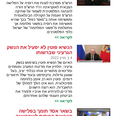
הרש"פ מסרבת לגנות את רוסיה על הפלישה
הצבאית לאוקראינה ויו"ר הרש"פ הורה
להנהגה הפלסטינית לשמור על שתיקה.
הרש"פ זועמת על הקהילה הבינלאומית
ומאשימה אותה ב"מוסר כפול" בכך שהיא
מאשימה את רוסיה בפשעי מלחמה אך
מתעלמת מ"פשעי המלחמה" של ישראל
כלפי הפלסטינים.
לקריאה >>
הנשיא פוטין לא יפעיל את הנשק
הגרעיני שברשותו
4 ב מרץ 2022
האיום של הנשיא פוטין בשימוש בנשק
גרעיני, הלחיץ את מדינות המערב ומומחים
ומדינאים מתארים אותו כבלתי יציב, בעל
שגעון גדולות, נרקיסיסט ובעוד שלל תיאורים
דומים. פוטין הוא רב אומן בלוחמה
פסיכולוגית, הוא אינו הולך למהלך של
התאבדות, הוא רוצה הישגים
מדיניים,להרתיע את אויביו ולפורר את
הביטחון העצמי שלהם ואחדותם.
לקריאה >>
בשאר אסד תומך בפלישה