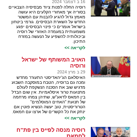
16 ב דצמבר 2024
רוסיה החלה לפנות ציוד מבסיסיה הצבאיים
בסוריה אך מאחורי הקלעים היא עושה
מאמץ גדול להגיע להבנות עם המשטר
החדש על השארת הבסיסים. גורמי ביטחון
בישראל אומרים כי פינוי הבסיסים יפגע
משמעותית במעמדה האזורי של רוסיה
וביכולותיה להשפיע על הנעשה במזרח
התיכון.
לקריאה >>
האויב המשותף של ישראל
ורוסיה
29 ב מרץ 2024
האיסלאם הג'יהאדיסטי התעורר מחדש
ומכה גם ברוסיה, הטבח במוסקבה השבוע
מדגיש שוב את הסכנה הנשקפת לעולם
מתנועות טרור איסלאמיות. אין שום הבדל
בין חמאס לדאע"ש, שתיהן צמחו מרחמה
של תנועת "האחים המוסלמים"
הטרוריסטית, טוב יעשה הנשיא פוטין אם
ינתק את כל הקשרים של ארצו עם חמאס.
לקריאה >>
רוסיה מנסה לפייס בין פת"ח
לחמאס