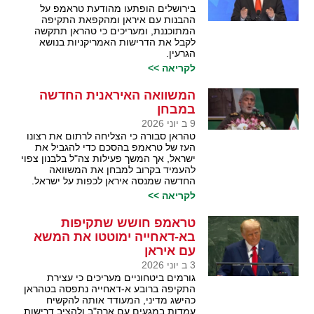
בירושלים הופתעו מהודעת טראמפ על
ההבנות עם איראן ומהקפאת התקיפה
המתוכננת, ומעריכים כי טהראן תתקשה
לקבל את הדרישות האמריקניות בנושא
הגרעין.
לקריאה >>
המשוואה האיראנית החדשה
במבחן
9 ב יוני 2026
טהראן סבורה כי הצליחה לרתום את רצונו
העז של טראמפ בהסכם כדי להגביל את
ישראל, אך המשך פעילות צה"ל בלבנון צפוי
להעמיד בקרוב למבחן את המשוואה
החדשה שמנסה איראן לכפות על ישראל.
לקריאה >>
טראמפ חושש שתקיפות
בא-דאחייה ימוטטו את המשא
עם איראן
3 ב יוני 2026
גורמים ביטחוניים מעריכים כי עצירת
התקיפה ברובע א-דאחייה נתפסה בטהראן
כהישג מדיני, המעודד אותה להקשיח
עמדות במגעים עם ארה"ב ולהציב דרישות