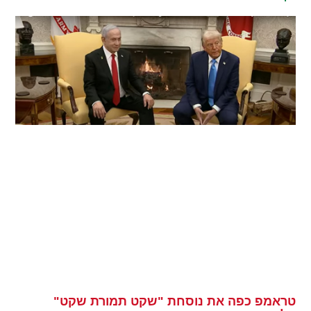
טראמפ כפה את נוסחת "שקט תמורת שקט"