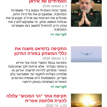
האמיתיים של איראן
3 ב אוגוסט 2026
מוקד הכוח האמיתי נמצא בידי משמרות
המהפכה, שמעצבים את מדיניות החוץ,
מנהלים את העימות עם ארה"ב וקובעים את
גבולות המשא ומתן. מי שמבקש להבין את
טהרן חייב להתחיל לחשוב כמו משמרות
המהפכה.
לקריאה >>
התקיפה בדמיאט משנה את
כללי המשחק במזרח התיכון
2 ב אוגוסט 2026
הפגיעה בנמל המצרי אינה עוד אירוע
ביטחוני נקודתי, אלא איתות לכך שהעימות
האזורי מתרחב לזירות חדשות. איראן או
שלוחיה הצליחו לתקוף יעד אסטרטגי בלב
מצרים, המשמעות היא שמפת האיומים
האזורית השתנתה באופן דרמטי.
לקריאה >>
תקיפת אתר "הר המכוש" עלולה
להצית מלחמה אזורית
23 ב יולי 2026