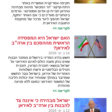
תקיפה אמריקנית אפשרית באתר
התת-קרקעי "הר המכוש" מהווה מבחינת
טהראן חציית קו אדום אסטרטגי. גורמים
ביטחוניים מעריכים כי אם האתר יותקף,
ישראל תהפוך ליעד מרכזי של מתקפת
התגובה האיראנית.
לקריאה >>
האם ישראל היא המפסידה
הראשית מההסכם בין ארה״ב
לאיראן?
14 ב יוני 2026
חשש בדרג המדיני בירושלים ממזכר הבנות
שאינו נותן מענה הולם לאיום האיראני על
ישראל בנושאי תוכנית הגרעין, תוכנית
הטילים הבליסטיים ורשת השלוחות
האזוריות של איראן. בישראל גובר החשש
שמדובר במהלך שמותיר את יכולות הליבה
של המשטר האיראני כמעט ללא פגיעה
מהותית.
לקריאה >>
ישראל מבהירה כי איננה צד
להבנות בין ארה"ב לאיראן
12 ב יוני 2026