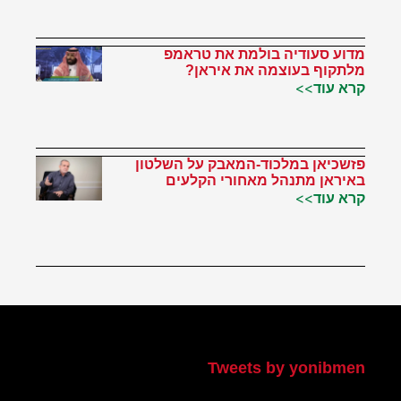
מדוע סעודיה בולמת את טראמפ
מלתקוף בעוצמה את איראן?
קרא עוד>>
פזשכיאן במלכוד-המאבק על השלטון
באיראן מתנהל מאחורי הקלעים
קרא עוד>>
הטוויטר שלי
Tweets by yonibmen