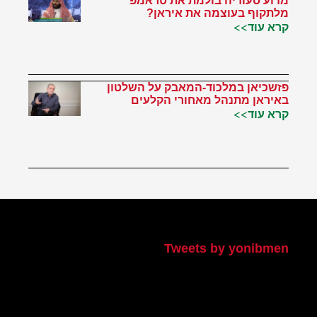
מדוע סעודיה בולמת את טראמפ
מלתקוף בעוצמה את איראן?
קרא עוד>>
פזשכיאן במלכוד-המאבק על השלטון
באיראן מתנהל מאחורי הקלעים
קרא עוד>>
הטוויטר שלי
Tweets by yonibmen