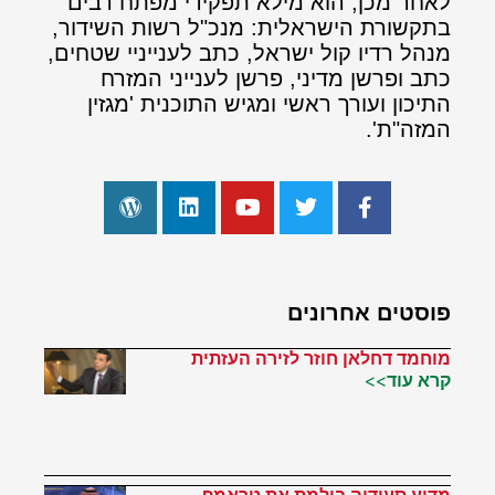
לאחר מכן, הוא מילא תפקידי מפתח רבים
בתקשורת הישראלית: מנכ"ל רשות השידור,
מנהל רדיו קול ישראל, כתב לענייניי שטחים,
כתב ופרשן מדיני, פרשן לענייני המזרח
התיכון ועורך ראשי ומגיש התוכנית 'מגזין
המזה"ת'.
פוסטים אחרונים
מוחמד דחלאן חוזר לזירה העזתית
קרא עוד>>