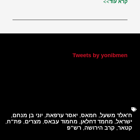
קרא עוד>>
הטוויטר שלי
Tweets by yonibmen
ח'אלד משעל
,
חמאס
,
יאסר ערפאת
,
יוני בן מנחם
,
ישראל
,
מחמד דחלאן
,
מחמוד עבאס
,
מצרים
,
פת"ח
,
קטאר
,
קרב הירושה
,
רש"פ