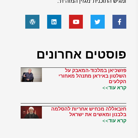
ומגיש התוכנית 'מגזין המזה"ת'.
פוסטים אחרונים
פזשכיאן במלכוד-המאבק על
השלטון באיראן מתנהל מאחורי
הקלעים
קרא עוד>>
חזבאללה מכחיש אחריות להסלמה
בלבנון ומאשים את ישראל
קרא עוד>>