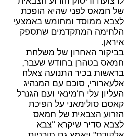
לרצועה וריסוק הזרוע הצבאית
של חמאס לפני שהיא הופכת
לצבא ממוסד ומחומש באמצעי
הלחימה המתקדמים שתספק
איראן.
בביקור האחרון של משלחת
חמאס בטהרן בחודש שעבר,
בראשות בכיר התנועה צאלח
אלעארורי, סוכם עם המנהיג
העליון עלי ח'מינאי ועם הגנרל
קאסם סולימאני על הפיכת
הזרוע הצבאית של חמאס
לצבא סדיר שיקרא "צבא
אלקודס" ויאמץ גם תוכניות