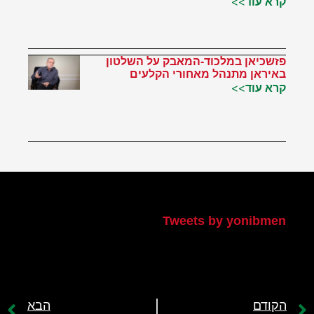
קרא עוד>>
פזשכיאן במלכוד-המאבק על השלטון
באיראן מתנהל מאחורי הקלעים
קרא עוד>>
הטוויטר שלי
Tweets by yonibmen
הקודם
הבא