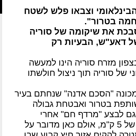
בינלאומי וצבאו פלש לשטח
חמה בטרור".
כת את שיקומה של סוריה
ל דאע"ש, הבעיות רק
פון מזרח סוריה הינו למעשה
 של סוריה תוך ניצול חולשתו
המכונה "הסכם אדנה" שנחתם בעיר
חמה משותפת בטרור ואבטחת גבולה
גם לבצע "מרדף חם" אחרי
מחבלים בשטח סוריה עד לעומק של 5 ק"מ, אולם כאן מדובר על
של 30-40 ק"מ במטרה להקים אזור חיץ קבוע שבו