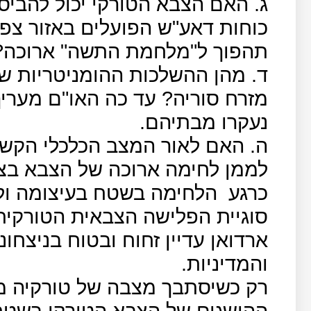
ג. האם הצבא הטורקי יכול להביס
כוחות דאע"ש הפועלים באזור צפו
תהפוך ל"מלחמת התשה" ארוכה?
ד. מהן ההשלכות ההומניטריות ש
נעקרו מבתיהם.
ה. האם לאור המצב הכלכלי הקשה
לממן לחימה ארוכה של הצבא בצפ
כרגע
הלחימה בשטח בעיצומה ולא
סוגיית הפלישה הצבאית הטורקית 
ארדואן עדיין זחוח ובטוח בניצחונ
והמדיניות.
רק כשיסתבך מצבה של טורקיה מב
ההישגים של הצבא הטורקי בשטח,