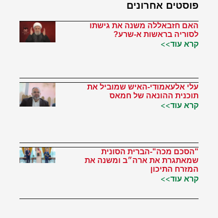
פוסטים אחרונים
האם חזבאללה משנה את גישתו
לסוריה בראשות א-שרע?
קרא עוד>>
עלי אלעאמודי-האיש שמוביל את
תוכנית ההונאה של חמאס
קרא עוד>>
"הסכם מכה"-הברית הסונית
שמאתגרת את ארה״ב ומשנה את
המזרח התיכון
קרא עוד>>