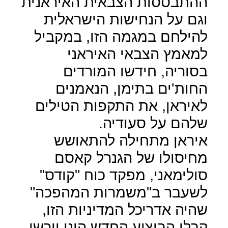
ההתבססות הצבאית האיראנית
וגם על הנחישות הישראלית
להילחם במגמה הזו, במקביל
למאמץ הצבאי האיראני
בסוריה, חידשו המורדים
החות'ים בתימן, הנאמנים
לאיראן, את התקפות הטילים
שלהם על סעודיה.
איראן מתחילה להתאושש
מחיסולו של הגנרל קאסם
סולימאני, מפקד כוח "קודס"
לשעבר ב"משמרות המהפכה"
שהיה אדריכל המדיניות הזו,
קבלן הביצוע החדש הינו יורשו