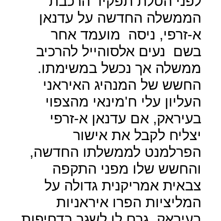
לפני הטלת תפקיד הרכבת
הממשלה החדשה על עדנאן
א-זרפי, ניסה
מועמד אחר
בשם
נעים אלסוהייל להרכיב
ממשלה אך נכשל במשימתו.
החשש של המנהיג האיראני
העליון עלי ח'מינאי מהצפוי
בעיראק, אם עדנאן א-זרפי
יצליח לקבל את אישור
הפרלמנט לממשלתו החדשה,
והחשש שלו מפני התקפה
צבאית אמריקנית גדולה על
המליציות הפרו איראניות
בעיראק, גרם לו לשגר בדחיפות