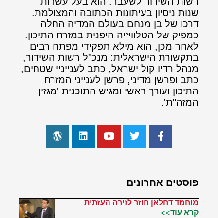
רשות השידור לשעבר. הוא בעל עשרות
שנות ניסיון בעיתונות הכתובה והמצולמת.
דרכו של בן מנחם בעולם המדיה החלה
כמפיק של הטלוויזיה היפנית במזרח התיכון.
לאחר מכן, הוא מילא תפקידי מפתח רבים
בתקשורת הישראלית: מנכ"ל רשות השידור,
מנהל רדיו קול ישראל, כתב לענייניי שטחים,
כתב ופרשן מדיני, פרשן לענייני המזרח
התיכון ועורך ראשי ומגיש התוכנית 'מגזין
המזה"ת'.
פוסטים אחרונים
מוחמד דחלאן חוזר לזירה העזתית
קרא עוד>>