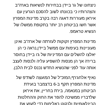
ניצחונו של גו' ביידן בבחירות לנשיאות בארה"ב
והצהרותיו כי בכוונתו לשוב להסכם הגרעין עם
איראן מעוררות דאגה רבה בקרב מדינות המפרץ
אשר חשו בביטחון רב יותר בתקופת ממשלו של
הנשיא טראמפ.
מדינות המפרץ זקוקות לעזרתה של ארה"ב ואינן
מעוניינות בעימות עם ממשל ביידן,נראה כי הן
יאלצו להשלים עם המדיניות של ג'ו ביידן בחוסר
ברירה אך הן מנסות להשפיע עליה ולנסות לעצב
אותה עוד לפני שהנשיא החדש נכנס לבית הלבן.
נאיף אלחג'רף,המזכ"ל של המועצה לשת"פ של
מדינות המפרץ תקף ב-6 בדצמבר בועידת
הביטחון במנאמה, בירת בחריין, את איראן
שלדבריו ממשיכה להפר את החוק וההחלטות
הבינלאומיות ולנקוט באלימות כדי לזעזע את