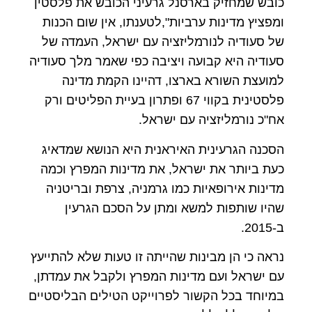
כובש שמחזיק בארסנל גרעיני הכובש את פלסטין
ומפציץ מדינות ערביות",לטענתו, אין שום הכנות
של סעודיה לנורמליזציה עם ישראל, העמדה של
סעודיה היא קבועה ויציבה כפי שאמר מלך סעודיה
למועצת השורא בארצו, דהיינו הקמת מדינה
פלסטינית בקווי 67 ופתרון בעיית הפליטים ורק
אח"כ נורמליזציה עם ישראל.
הסכנה הגרעינית האיראנית היא הנושא שמדאיג
כעת ביותר את ישראל, את מדינות המפרץ וכמה
מדינות אירופאיות כמו גרמניה, צרפת ובריטניה
שהיו שותפות למשא ומתן על הסכם הגרעין
ב-2015.
נראה כי הן מבינות שהייתה זו טעות שלא להתייעץ
עם ישראל ועם מדינות המפרץ ולקבל את עמדתן,
במיוחד בכל הקשור לפרוייקט הטילים הבליסטיים