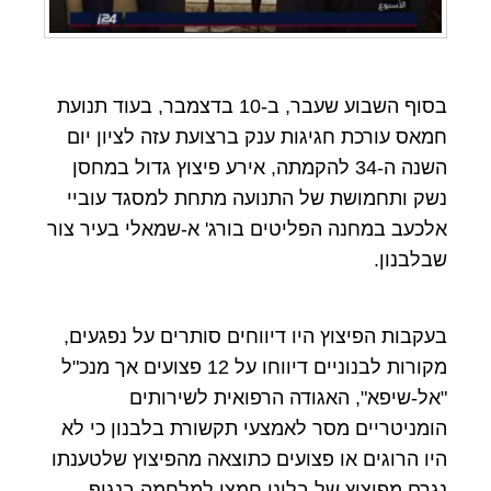
בסוף השבוע שעבר, ב-10 בדצמבר, בעוד תנועת
חמאס עורכת חגיגות ענק ברצועת עזה לציון יום
השנה ה-34 להקמתה, אירע פיצוץ גדול במחסן
נשק ותחמושת של התנועה מתחת למסגד עוביי
אלכעב במחנה הפליטים בורג' א-שמאלי בעיר צור
שבלבנון.
בעקבות הפיצוץ היו דיווחים סותרים על נפגעים,
מקורות לבנוניים דיווחו על 12 פצועים אך מנכ"ל
"אל-שיפא", האגודה הרפואית לשירותים
הומניטריים מסר לאמצעי תקשורת בלבנון כי לא
היו הרוגים או פצועים כתוצאה מהפיצוץ שלטענתו
נגרם מפיצוץ של בלוני חמצן למלחמה בנגיף