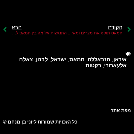
הקודם
הבא
חמאס תוקף את מצרים ומאיים בחידוש ההסלמה בדרום
התנגשות אלימה בין חמאס לפת"ח במחנות הפליטים בלבנון
איראן
,
חזבאללה
,
חמאס
,
ישראל
,
לבנון
,
צאלח
אלעארורי
,
רקטות
מפת אתר
כל הזכויות שמורות ליוני בן מנחם ©