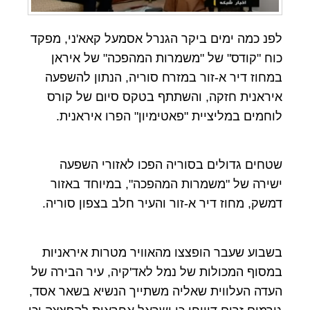
לפנ כמה ימים ביקר הגנרל אסמעל קאא'ני, מפקד
כוח "קודס" של "משמרות המהפכה" של איראן
במחוז דיר א-זור במזרח סוריה, הנתון להשפעה
איראנית חזקה, והשתתף בטקס סיום של קורס
לוחמים במליציית "פאטימיון" הפרו איראנית.
שטחים גדולים בסוריה הפכו לאזורי השפעה
ישירה של "משמרות המהפכה", במיוחד באזור
דמשק, מחוז דיר א-זור והעיר חלב בצפון סוריה.
בשבוע שעבר הופצצו מהאוויר מטרות איראניות
במסוף המכולות של נמל לאד'קיה, עיר הבירה של
העדה העלווית שאליה משתייך הנשיא בשאר אסד,