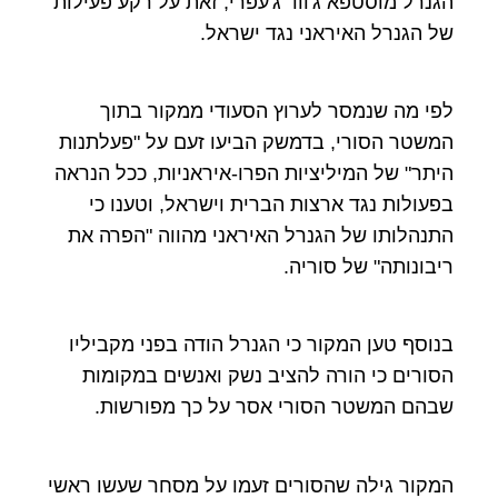
הגנרל מוסטפא ג'ווד ג'עפרי, זאת על רקע פעילות
של הגנרל האיראני נגד ישראל.
לפי מה שנמסר לערוץ הסעודי ממקור בתוך
המשטר הסורי, בדמשק הביעו זעם על "פעלתנות
היתר" של המיליציות הפרו-איראניות, ככל הנראה
בפעולות נגד ארצות הברית וישראל, וטענו כי
התנהלותו של הגנרל האיראני מהווה "הפרה את
ריבונותה" של סוריה.
בנוסף טען המקור כי הגנרל הודה בפני מקביליו
הסורים כי הורה להציב נשק ואנשים במקומות
שבהם המשטר הסורי אסר על כך מפורשות.
המקור גילה שהסורים זעמו על מסחר שעשו ראשי