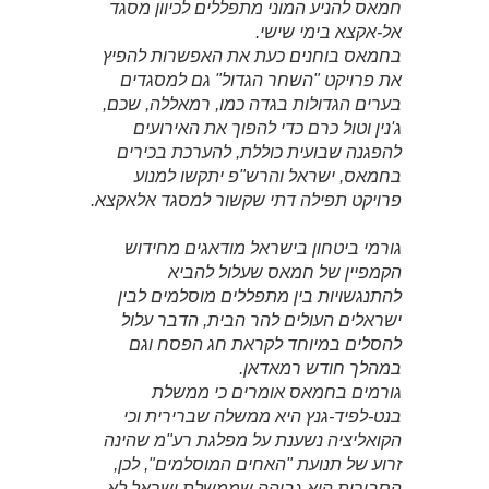
חמאס להניע המוני מתפללים לכיוון מסגד
אל-אקצא בימי שישי.
בחמאס בוחנים כעת את האפשרות להפיץ
את פרויקט "השחר הגדול" גם למסגדים
בערים הגדולות בגדה כמו, רמאללה, שכם,
ג'נין וטול כרם כדי להפוך את האירועים
להפגנה שבועית כוללת, להערכת בכירים
בחמאס, ישראל והרש"פ יתקשו למנוע
פרויקט תפילה דתי שקשור למסגד אלאקצא.
גורמי ביטחון בישראל מודאגים מחידוש
הקמפיין של חמאס שעלול להביא
להתנגשויות בין מתפללים מוסלמים לבין
ישראלים העולים להר הבית, הדבר עלול
להסלים במיוחד לקראת חג הפסח וגם
במהלך חודש רמאדאן.
גורמים בחמאס אומרים כי ממשלת
בנט-לפיד-גנץ היא ממשלה שברירית וכי
הקואליציה נשענת על מפלגת רע"מ שהינה
זרוע של תנועת "האחים המוסלמים", לכן,
הסבירות היא גבוהה שממשלת ישראל לא