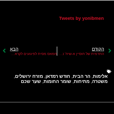
הטוויטר שלי
Tweets by yonibmen
הקודם
הבא
התדמית של חוסיין א-שיח' נפגעה קשות
חמאס מסית לפיגועים לקראת צום רמדאן ויום השנה ל"שומר החומות"
אלימות
,
הר הבית
,
חודש רמדאן
,
מזרח ירושלים
,
משטרה
,
מתיחות
,
שומר החומות
,
שער שכם