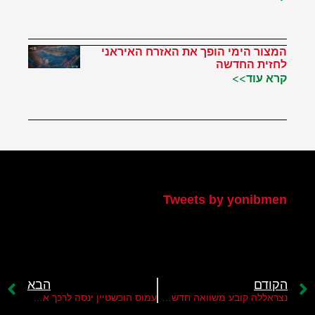
המצור הימי הופך את האזרח האיראני
לחזית החדשה
קרא עוד>>
הטוויטר שלי
Tweets by yonibmen
הקודם
הבא
נצראללה קובע משוואה חדשה בעניין "כריש"
עמוס הוכשטיין ינסה לרכך את התנגדות חזבאללה בעניין "כריש"