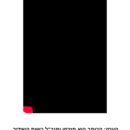
הערה: הכותב הוא מזרחן ומנכ"ל רשות השידור