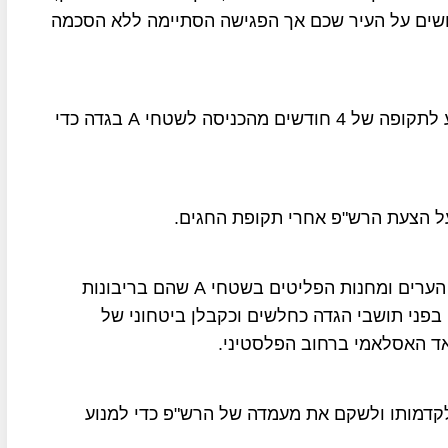
ים על העיר שכם אך הפגישה הסתיימה ללא הסכמה
נציגי ישראל דחו את ההצעה של הרש"פ כי צה"ל ימנע לתקופה של 4 חודשים מהכניסה לשטחי A בגדה כדי
 על הצעת הרש"פ אחרי תקופת החגים.
בכירים ברש"פ אומרים כי כניסת כוחות צה"ל למרכזי הערים ומחנות הפליטים בשטחי A שהם בריבונות
פני תושבי הגדה כחלשים וכקבלן ביטחוני של
ד האסלאמי ברחוב הפלסטיני.
לקדמותו ולשקם את מעמדה של הרש"פ כדי למנוע