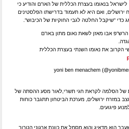
חודש ספטמבר 2021 אולטימטום לישראל בנאומו בעצרת הכללית של האו"ם והודיע כי
 לסגת לגבולות 67, כולל ממזרח ירושלים, ואם היא לא תעמוד בדרישתו הפלסטינים
ג כדי "שיקבל החלטה לגבי החוקיות של הכיבוש".
הרש"פ אבו מאזן לשאת נאום מתון באו"ם
גדה.
ישי הקרוב את נאומו השנתי בעצרת הכללית
רות של הסלמה לקראת חגי תשרי,לאור מסע ההסתה של
צב במזרח ירושלים, מערכת הביטחון תתגבר כוחות
נוע פיגועים.
בר הוא מדאיג והוא מסמל את כוונת ארגוני הטרור