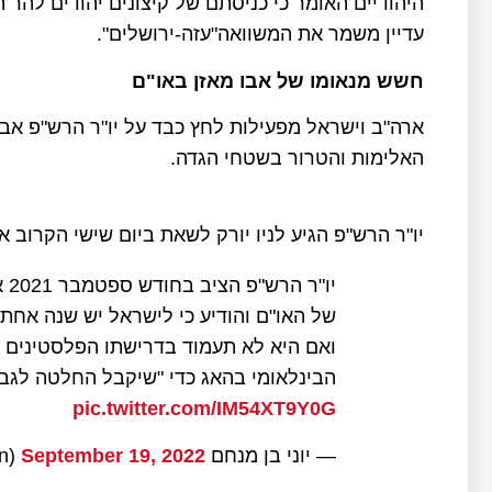
היהודיים האומר כי כניסתם של קיצונים יהודים להר
עדיין משמר את המשוואה"עזה-ירושלים".
חשש מנאומו של אבו מאזן באו"ם
ארה"ב וישראל מפעילות לחץ כבד על יו"ר הרש"פ אבו
האלימות והטרור בשטחי הגדה.
יו"ר הרש"פ הגיע לניו יורק לשאת ביום שישי הקרוב 
יו
ואם היא לא תעמוד בדרישתו הפלסטינים יב
הבינלאומי בהאג כדי "שיקבל החלטה לגבי
pic.twitter.com/IM54XT9Y0G
— יוני בן מנחם yoni ben menachem (@yonibmen)
September 19, 2022