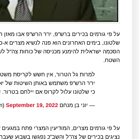
על פי גורמים בכירים ברש"פ, יו"ר הרש"פ אבו מאזן
שלטונו, בימים האחרונים הוא פנה לנשיא מצרים א-סיס
השטח.
למרות גל הטרור, אין חשש לקריסת משטרו
יו"ר הרש"פ משתמש באותן השיטות של יא
כי שלטונו עלול לקרוס אם יילחם בטרור.
J
— יוני בן מנחם yoni ben menachem (@yonibmen)
September 19, 2022
על פי גורמים מצרים, המודיעין המצרי פתח במגעים עם
נציגים בכירים של צה"ל והשב"כ נפגשו בשבוע שעבר עם