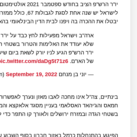
יו"ר הרש"פ הציב ב
לישראל יש שנה אחת
יבטלו את ההכרה בה ויפנו לבית הדין הבינלאומי בהא
ארה"ב וישראל מפעילות לחץ כבד על יו"ר 
שלא יעודד את האלימות והטרור בשטחי ה
יו"ר הרש"פ הגיע לניו יורק לשאת ביום ש
של האו"ם.
pic.twitter.com/daDg5t71z6
— יוני בן מנחם yoni ben menachem (@yonibmen)
September 19, 2022
בינתיים, צה"ל אינו מחכה לאבו מאזן ונערך לאפש
חמאס והג'יהאד האסלאמי בעניין מסגד אלאקצא והמ
בשטחי הגדה ובמזרח ירושלים ולאורך קו התפר כדי למ
הפיגוע בהתנחלות כרמל באזור חברון בסוף השבוע שע