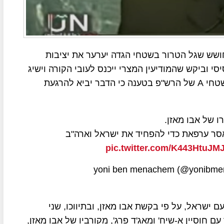
 חושש שגל הטרור בשטחי הגדה יערער את יציבות
י וביקש שהמודיעין המצרי ייכנס לעובי הקורה וישיג
הסכמה ישראלית להימנע מכניסה של כוחות צה"ל לשטחי A של הרש"פ בטענה כי הדבר יביא להרגעת
 של אבו מאזן.
סר ערפאת כדי להפחיד את ישראל וארה"ב
pic.twitter.com/K443HtuJM
 ישראל, על פי בקשת אבו מאזן, ובתיווכו, שני
 חוסיין א-שיח' ומאג'ד פרג', מקורביו של אבו מאזן,