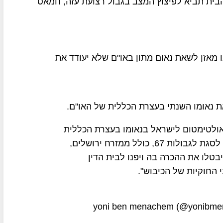
 הבית תביא לפיצוץ המצב בגבול רצועת עזה, חמאס
 מאזן לשאת נאום מתון באו"ם שלא יעודד את
את נאומו השנתי בעצרת הכללית של האו"ם.
"ר הרש"פ הציב בחודש ספטמבר 2021 אולטימטום לישראל בנאומו בעצרת הכללית
של האו"ם והודיע כי לישראל יש שנה אחת לסגת לגבולות 67, כולל ממזרח ירושלים,
טלו את ההכרה בה ויפנו לבית הדין
 החוקיות של הכיבוש".