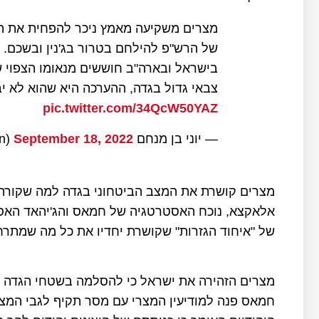
מצרים משקיעה מאמץ ניכר להפחית את המ
של הרש"פ להילחם בטרור בג'נין ובשכם.
בישראל ובארה"ב חוששים מנאומו הצפוי ש
צבאי גדול בגדה, ההערכה היא שהוא לא י
pic.twitter.com/34QcW50YAZ
— יוני בן מנחם yoni ben menachem (@yonibmen)
September 18, 2022
מצרים קושרת את המצב הביטחוני בגדה למה שקורה ב
של "איחוד הגזרות" שקושרת יחדיו את כל מה שמתרח
מצרים הזהירה את ישראל כי להסלמה בשטחי הגדה י
חמאס פנה למודיעין המצרי עם מסר תקיף לגבי המצ