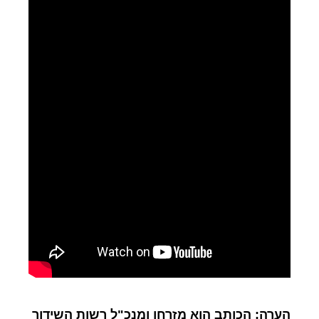
הערה: הכותב הוא מזרחן ומנכ"ל רשות השידור