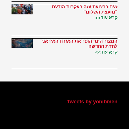
זעם ברצועת עזה בעקבות הודעת
"מועצת השלום"
קרא עוד>>
המצור הימי הופך את האזרח האיראני
לחזית החדשה
קרא עוד>>
הטוויטר שלי
Tweets by yonibmen