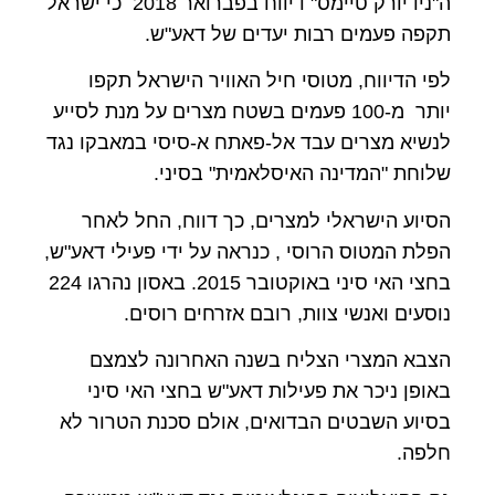
ה"ניו יורק טיימס" דיווח בפברואר
2018
כי ישראל
תקפה פעמים רבות יעדים של דאע"ש.
לפי הדיווח, מטוסי חיל האוויר הישראל תקפו
יותר מ-
100
פעמים בשטח מצרים על מנת לסייע
לנשיא מצרים עבד אל-פאתח א-סיסי במאבקו נגד
שלוחת "המדינה האיסלאמית" בסיני.
הסיוע הישראלי למצרים, כך דווח, החל לאחר
הפלת המטוס הרוסי
, כנראה על ידי פעילי דאע"ש,
בחצי האי סיני באוקטובר
2015
. באסון נהרגו
224
נוסעים ואנשי צוות, רובם אזרחים רוסים.
הצבא המצרי הצליח בשנה האחרונה לצמצם
באופן ניכר את פעילות דאע"ש בחצי האי סיני
בסיוע השבטים הבדואים, אולם סכנת הטרור לא
חלפה.