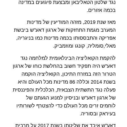
נגד שלטון הטאליבאן ומבצעת פיגועים במדינה
בכמה אזורים
.
מאז שנת 2019, מזהה המודיעין של מדינות
המערב מגמת התחזקות של ארגון דאע"ש ביבשת
אפריקה והתבססותו בכמה מדינות כמו בניגריה,
מאלי,סומליה, קונגו ומוזמביק
.
להקמת הקואליציה הבינלאומית למלחמה נגד
דאע"ש היה תפקיד חשוב בהחלשת כוחו של ארגון
הטרור הזה במזרח התיכון, הקואליציה הוקמה
בשנת 2014 וכללה 86 מדינות מכל העולם והיא
פעלה נגד התשתית הצבאית, הכלכלית והפיננסית
של ארגון דאע"ש ובניסיון למנוע הגעתם של
לוחמים זרים מכל העולם כדי להצטרף לשורותיו
בעיראק ובסוריה
.
דאע"ש איבד את שליטתו בשנת 2017 על מרבית