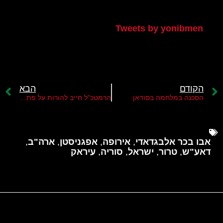
הטוויטר שלי
Tweets by yonibmen
הקודם
הבא
הסכנה במלחמה בסודאן
הרמטכ"ל חייב להורות על פתיחת יחידת "חצב" באמ"ן מחדש
אבו בכר אלבגדאדי
,
אירופה
,
אפגניסטן
,
ארה"ב
,
דאע"ש
,
טרור
,
ישראל
,
סוריה
,
עיראק