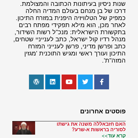
שנות ניסיון בעיתונות הכתובה והמצולמת.
דרכו של בן מנחם בעולם המדיה החלה
כמפיק של הטלוויזיה היפנית במזרח התיכון.
לאחר מכן, הוא מילא תפקידי מפתח רבים
בתקשורת הישראלית: מנכ"ל רשות השידור,
מנהל רדיו קול ישראל, כתב לענייניי שטחים,
כתב ופרשן מדיני, פרשן לענייני המזרח
התיכון ועורך ראשי ומגיש התוכנית 'מגזין
המזה"ת'.
פוסטים אחרונים
האם חזבאללה משנה את גישתו
לסוריה בראשות א-שרע?
קרא עוד>>