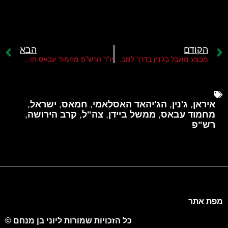
הקודם
הבא
מבצע מוגבל בג'נין בדרך למבצעים נוספים בשומרון
יו"ר הרש"פ מחמוד עבאס חושש לאבד את שלטונו
איראן
,
ג'נין
,
הג'יהאד האסלאמי
,
חמאס
,
ישראל
,
מחמוד עבאס
,
ממשל ביידן
,
צה"ל
,
קרב הירושה
,
רש"פ
מפת אתר
כל הזכויות שמורות ליוני בן מנחם ©