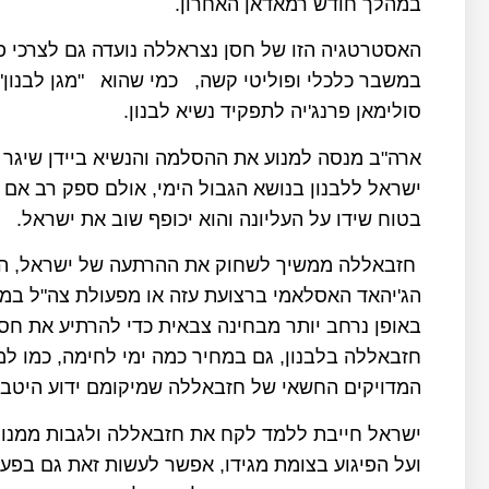
במהלך חודש רמאדאן האחרון
.
האסטרטגיה הזו של חסן נצראללה נועדה גם לצרכי פנ
במשבר כלכלי ופוליטי קשה, כמי שהוא "מגן לבנון"
סולימאן פרנג'יה לתפקיד נשיא לבנון
.
ארה"ב מנסה למנוע את ההסלמה והנשיא ביידן שיגר ל
ישראל ללבנון בנושא הגבול הימי, אולם ספק רב אם ה
בטוח שידו על העליונה והוא יכופף שוב את ישראל
.
חזבאללה ממשיך לשחוק את ההרתעה של ישראל, הוא 
הג'יהאד האסלאמי ברצועת עזה או מפעולת צה"ל במח
באופן נרחב יותר מבחינה צבאית כדי להרתיע את חס
חזבאללה בלבנון, גם במחיר כמה ימי לחימה, כמו למ
המדויקים החשאי של חזבאללה שמיקומם ידוע היטב 
ישראל חייבת ללמד לקח את חזבאללה ולגבות ממנו מ
ועל הפיגוע בצומת מגידו, אפשר לעשות זאת גם בפע