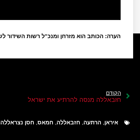
הערה: הכותב הוא מזרחן ומנכ"ל רשות השידור ל
הקודם
חזבאללה מנסה להרתיע את ישראל
איראן
,
הרתעה
,
חזבאללה
,
חמאס
,
חסן נצראללה
,