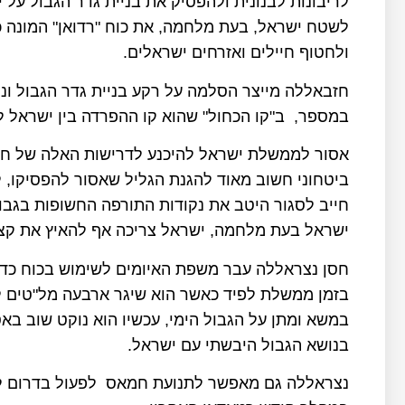
לריבונות לבנונית ולהפסיק את בניית גדר הגבול על
לשטח ישראל, בעת מלחמה, את כוח "רדואן" המונה כ
ולחטוף חיילים ואזרחים ישראלים
.
במספר, ב"קו הכחול" שהוא קו ההפרדה בין ישראל ל
אסור לממשלת ישראל להיכנע לדרישות האלה של חז
ביטחוני חשוב מאוד להגנת הגליל שאסור להפסיקו, ל
חייב לסגור היטב את נקודות התורפה החשופות בגבו
ישראל בעת מלחמה, ישראל צריכה אף להאיץ את קצב
חסן נצראללה עבר משפת האיומים לשימוש בכוח כדי
בזמן ממשלת לפיד כאשר הוא שיגר ארבעה מל"טים לע
במשא ומתן על הגבול הימי, עכשיו הוא נוקט שוב בא
בנושא הגבול היבשתי עם ישראל
.
נצראללה גם מאפשר לתנועת חמאס לפעול בדרום לב