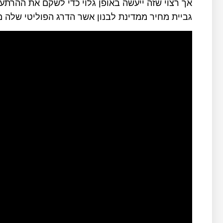
אך רצוי שזה ייעשה באופן גלוי כדי לשקם את ההרתע
גביית מחיר ממדינת לבנון אשר הדרג הפוליטי של