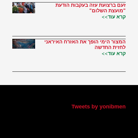
זעם ברצועת עזה בעקבות הודעת
"מועצת השלום"
קרא עוד>>
המצור הימי הופך את האזרח האיראני
לחזית החדשה
קרא עוד>>
הטוויטר שלי
Tweets by yonibmen