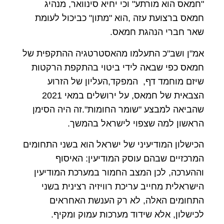
"חמאס הוא מורתע" וכי יחיא סינוואר, מנהיג
חמאס ברצועת עזה ,הוא "מתון" כביכול לעומת
שאר חברי הנהגת חמאס.
אמ"ן ושב"כ התעלמו מהאסטרטגיה ההתקפית של
חמאס כפי שבאה לידי ביטוי בהתקפת הרקטות
שיזם מוחמד דף, המפקד,העליון של הזרוע
הצבאית של חמאס, על ירושלים במאי 2021
שהביאה למבצע "שומר החומות".זה היה הסימן
הראשון למה שצפוי לישראל בהמשך.
הכישלון המודיעיני של ישראל הוא בשני התחומים
המרכזיים שבהם עוסק המודיעין: האיסוף
וההערכה, לכן המצב החמור במערכת המודיעין
הישראלית מחייב עריכת רוויזיה רצינית בשני
התחומים האלה, לא רק הענשת האחראים
לכישלון, אלא שידוד מערכות עמוק ומקיף.