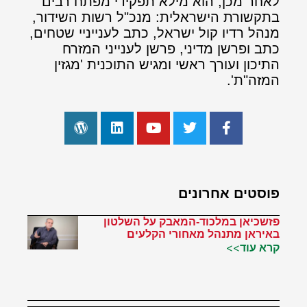
לאחר מכן, הוא מילא תפקידי מפתח רבים
בתקשורת הישראלית: מנכ"ל רשות השידור,
מנהל רדיו קול ישראל, כתב לענייניי שטחים,
כתב ופרשן מדיני, פרשן לענייני המזרח
התיכון ועורך ראשי ומגיש התוכנית 'מגזין
המזה"ת'.
פוסטים אחרונים
פזשכיאן במלכוד-המאבק על השלטון
באיראן מתנהל מאחורי הקלעים
קרא עוד>>