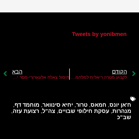
הטוויטר שלי
Tweets by yonibmen
הקודם
הבא
לקבוע מטרה ריאלית למלחמה ברצועת עזה
חיסול צאלח אלעארורי-מסר ישראלי חשוב לארגוני הטרור באזור
ח'אן יונס
,
חמאס
,
טרור
,
יחיא סינוואר
,
מוחמד דף
,
מנהרות
,
עסקת חילופי שבויים
,
צה"ל
,
רצועת עזה
,
שב"כ