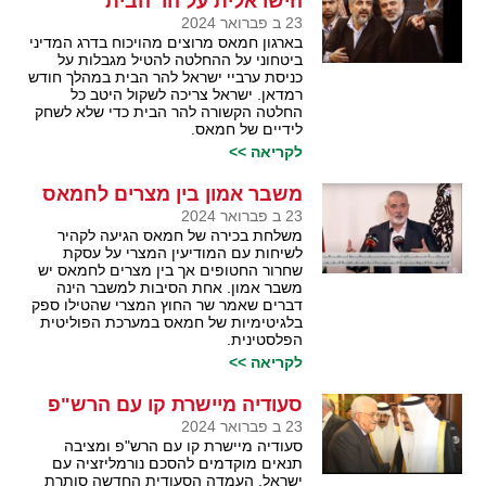
הישראלית על הר הבית
23 ב פברואר 2024
בארגון חמאס מרוצים מהויכוח בדרג המדיני
ביטחוני על ההחלטה להטיל מגבלות על
כניסת ערביי ישראל להר הבית במהלך חודש
רמדאן. ישראל צריכה לשקול היטב כל
החלטה הקשורה להר הבית כדי שלא לשחק
לידיים של חמאס.
לקריאה >>
משבר אמון בין מצרים לחמאס
23 ב פברואר 2024
משלחת בכירה של חמאס הגיעה לקהיר
לשיחות עם המודיעין המצרי על עסקת
שחרור החטופים אך בין מצרים לחמאס יש
משבר אמון. אחת הסיבות למשבר הינה
דברים שאמר שר החוץ המצרי שהטילו ספק
בלגיטימיות של חמאס במערכת הפוליטית
הפלסטינית.
לקריאה >>
סעודיה מיישרת קו עם הרש"פ
23 ב פברואר 2024
סעודיה מיישרת קו עם הרש"פ ומציבה
תנאים מוקדמים להסכם נורמליזציה עם
ישראל. העמדה הסעודית החדשה סותרת