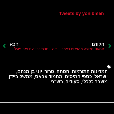
הטוויטר שלי
Tweets by yonibmen
הקודם
הבא
חמאס מרוצה מהויכוח בצמרת הישראלית על הר הבית
ארגון חדש ברצועת עזה פועל נגד חמאס
המדינות התורמות
,
הסתה
,
טרור
,
יוני בן מנחם
,
ישראל
,
כספי המיסים
,
מחמוד עבאס
,
ממשל ביידן
,
משבר כלכלי
,
סעודיה
,
רש"פ