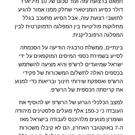
חמאס ברצועת עזה ועוד סכום של 10 מיליארד
דולר כסיוע הומניטארי שחלק ממנו אמור להגיע
לתושבי רצועת עזה, אבל הסיוע מתעכב בגלל
מחלוקות פוליטיות בין המפלגה הדמוקרטית לבין
המפלגה הרפובליקנית.
בינתיים, ממשלת נורבגיה הודיעה על הסכמתה
לסייע בשמירת כספי המיסים המוקפאים על ידי
ישראל שמיועדים לרש"פ והיא מציעה להשתמש
בכספים האלה לתשלום המשכורות של פקידי
הרש"פ ואספקת שירותי חינוך ובריאות כדי למנוע
את קריסתה הכספית של הרש"פ.
למצב הכלכלי הגרוע של הרש"פ יש להוסיף את
העובדה כי כ-150 אלף פועלים פלסטינים מיהודה
ושומרון מנועים מלהיכנס לעבודה בישראל מאז
ה-7 באוקטובר האחרון, הם לא קיבלו משכורות