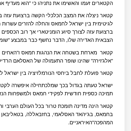
הקטארים זעמו והאשימו את נתניהו כי "הוא מעדיף 
לגיטימית בין ישראל לחמאס והחלה להזרים עשרות מ
ברצועת עזה לצורך סיוע הומניטארי אך רוב הכספים 
הצבאית האדירה שלו, הדבר נחשף כבר במבצע "שומר החו
קטאר מארחת בשטחה את הנהגות חמאס ו"האחים המו
"אלג'זירה" שהינו שופר התעמולה של האסלאם הרדיק
קטאר פועלת לחבל ביחסי הנורמלזיציה בין ישראל לס
ישראל טעתה בגדול בכך שמלכתחילה איפשרה לקטאר
תמיכה כספית חודשית לפקידי חמאס ולמשפחות הנזק
קטאר הינה מדינה תומכת טרור בכל העולם הערבי והא
בחמאס, בג'יהאד האסלאמי, בחזבאללה, בטאליבאן ב
המהפכה"האיראניים.