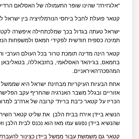
"אלג'זירה" שהינו שופר התעמולה של האסלאם הרדיק
קטאר פועלת לחבל ביחסי הנורמלזיציה בין ישראל לס
ישראל טעתה בגדול בכך שמלכתחילה איפשרה לקטאר
תמיכה כספית חודשית לפקידי חמאס ולמשפחות הנזק
קטאר הינה מדינה תומכת טרור בכל העולם הערבי והא
בחמאס, בג'יהאד האסלאמי, בחזבאללה, בטאליבאן ב
המהפכה"האיראניים.
אחת הבעיות העיקריות מבחינת ישראל היא שממשל בי
אזוריים ובגלל משבר האנרגיה שהחריף עקב הפלישה 
הכריז על קטאר כ"בת ברית" קרובה של ארה"ב למרות
הנשיא ביידן אירח בבית הלבן את שליט קטאר השיח'
שהנשיא ביידן נפגש עמו מאז הוא נכנס לבית הלבן וז
קטאר גם משמשת עבור ממשל ביידן כצינור להעברת 