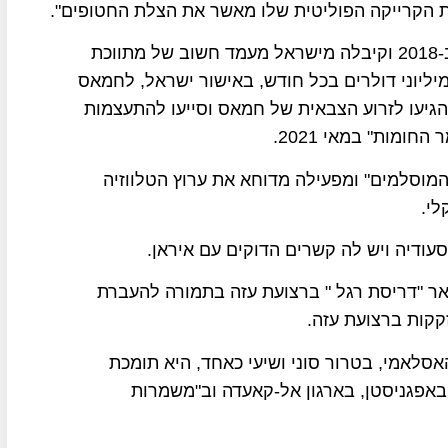
את הקרייקה הפוליטית שלו מאשר את הצלת החטופים".
קטאר ניצלה את המצב הכלכלי הקשה ברצועת עזה ב-2018 וקיבלה מישראל מעמד חשוב של מתווכת
יליוני דולרים בכל חודש, באישור ישראל, לחמאס
הגיעו לזרוע הצבאית של חמאס וסייעו להתעצמות
מות" במאי 2021.
סלמים" ומפעילה מדוחא את ערוץ הטלווזיה
לי.
עודיה ויש לה קשרים הדוקים עם איראן.
 "דריסת רגל " ברצועת עזה בתמורה להעברת
קות ברצועת עזה.
סלאמי, בטרור סוני ושיעי כאחד, היא תומכת
אפגניסטן, בארגון אל-קאעדה וב"משמרות