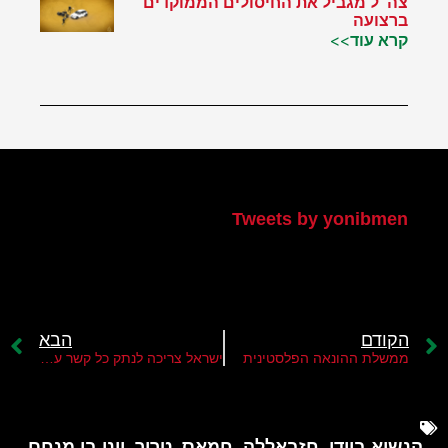
צה"ל מגביל את החיסולים הממוקדים
ברצועה
קרא עוד>>
הטוויטר שלי
Tweets by yonibmen
הקודם
הבא
ממשלת ההונאה הפלסטינית
ישראל צריכה לנתק כל קשר עם קטאר
הנשיא ביידן
,
חזבאללה
,
חמאס
,
טרור
,
יוני בן מנחם
,