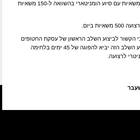
הומניטרי, בחודש פברואר נכנסו לרצועת עזה רק 97 משאיות עם סיוע הומניטארי בהשוואה ל-150 משאיות
ת ביום.
 הקשור לביצוע השלב הראשון של עסקת החטופים
פוגעת מאוד בתושבי הרצועה, על פי מתווה פריז ביצוע השלב הזה יביא להפוגה של 45 ימים בלחימה
יטרי לרצועה.
שעבר