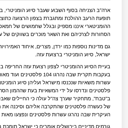
ארה”ב הצניחה בסוף השבוע שעבר סיוע הומניטרי, ב
תופעת הרעב ההולכת ומתגברת בצפון הרצועה כתוצא
ההומניטארי איננו מספיק ובגלל שחמושים של חמא
הסחורות לצרכיהם ואת השאר מוכרים בשווקים של עז
גם מדינות נוספות כמו ירדן, מצרים, איחוד האמירוי
ישראל, סיוע הומניטרי ברצועת עזה.
בעיית הסיוע ההומניטרי לצפון רצועת עזה החריפה ב
בעקבות תקרית שבה נהרגו 04
עשרות משאיות שנכנסו מישראל ועליהן סיוע הומניטאר
פלסטינים ונדרסו על ידי המשאיות בעת שההמון הסת
ב"טבח", מתחקיר שערך צה"ל עולה כי החיילים שאב
של כעשרה פלסטינים שהתקרבה אליהם וסיכנה את ח
העיקרית שבה נהרגו עשרות פלסטינים ונפצעו מאות 
גורמים מדיניים בירושלים אומרים כי ישראל תומכת ב