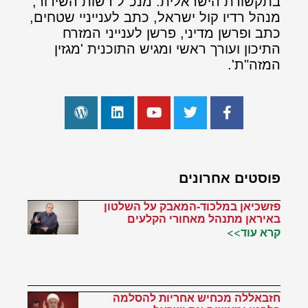
בתקשורת הישראלית: מנכ"ל רשות השידור,
מנהל רדיו קול ישראל, כתב לענייניי שטחים,
כתב ופרשן מדיני, פרשן לענייני המזרח
התיכון ועורך ראשי ומגיש התוכנית 'מגזין
המזה"ת'.
פוסטים אחרונים
פזשכיאן במלכוד-המאבק על השלטון
באיראן מתנהל מאחורי הקלעים
קרא עוד>>
חזבאללה מכחיש אחריות להסלמה