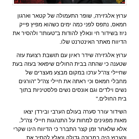
ערוץ אלג'זירה, שופר התעמולה של קטאר וארגון
חמאס, נתפס לפני כמה ימים כשהוא מפיץ פייק
ניוז בשידור חי ונאלץ להודות ב"טעותו" ולהסיר את
הדיווח מאתר האינטרנט שלו.
ערוץ אלג'זירה שידר ראיון עם תושבת רצועת עזה
שטענה כי שהתה בבית החולים שיפאא' בעזה בעת
שחיילי צה"ל ערכו במקום מבצע מעצרים של
מחבלי חמאס וכי ראתה את חיילי צה"ל "הורגים
נשים וילדים וגם אונסים נשים פלסטיניות בתוך
בית החולים."
השידור עורר סערה בעולם הערבי ובירדן יצאו
מאות מפגינים למחות על התנהגות חיילי צה"ל,
אלא שלאחר זמן קצר התברר כי הדיווח הינו שקרי
והערוץ היה במבוכה גדולה ונאלץ להסיר את