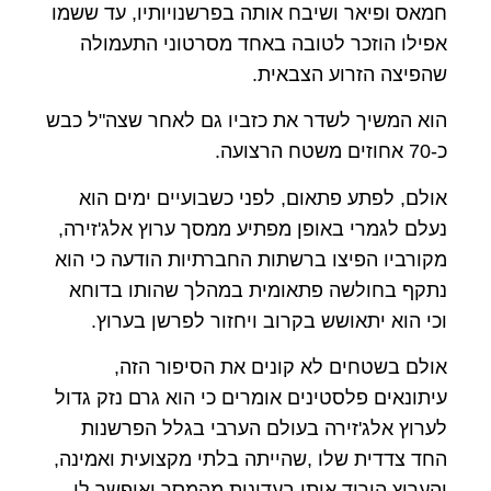
חמאס ופיאר ושיבח אותה בפרשנויותיו, עד ששמו
אפילו הוזכר לטובה באחד מסרטוני התעמולה
שהפיצה הזרוע הצבאית.
הוא המשיך לשדר את כזביו גם לאחר שצה"ל כבש
כ-70 אחוזים משטח הרצועה.
אולם, לפתע פתאום, לפני כשבועיים ימים הוא
נעלם לגמרי באופן מפתיע ממסך ערוץ אלג'זירה,
מקורביו הפיצו ברשתות החברתיות הודעה כי הוא
נתקף בחולשה פתאומית במהלך שהותו בדוחא
וכי הוא יתאושש בקרוב ויחזור לפרשן בערוץ.
אולם בשטחים לא קונים את הסיפור הזה,
עיתונאים פלסטינים אומרים כי הוא גרם נזק גדול
לערוץ אלג'זירה בעולם הערבי בגלל הפרשנות
החד צדדית שלו ,שהייתה בלתי מקצועית ואמינה,
והערוץ הוריד אותו בעדינות מהמסך ואיפשר לו