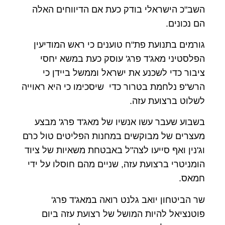
השב"כ הישראלי בודק כעת אם הדיווחים האלה
הם נכונים.
גורמים בתנועת פת"ח טוענים כי ראש המודיעין
הפלסטיני מאג'ד פרג' עוסק כעת במשא יחסי
ציבור כדי לשכנע את ישראל וממשל ביידן כי
הרש"פ נלחמת בטרור כדי שיסכימו כי היא ראוייה
לשלוט ברצועת עזה.
בשבוע שעבר עשו אנשיו של מאג'ד פרג' מבצע
מעצרים של מבוקשים במחנות הפליטים טול כרם
וג'נין ואף סייעו לצה"ל באבטחת משאיות של ציוד
הומניטרי ברצועת עזה, שניים מהם חוסלו על ידי
חמאס.
שר הביטחון יואב גלנט רואה במאג'ד פרג'
פוטנציאל להיות המושל של רצועת עזה ביום