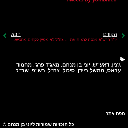
הקודם
הבא
יו"ר הרש"פ מנסה לרצות את ממשל ביידן
צה"ל לא מפיק לקחים מהכישלון המודיעיני הגדול
ג'נין
,
דאע"ש
,
יוני בן מנחם
,
מאג'ד פרג'
,
מחמוד
עבאס
,
ממשל ביידן
,
סיכול
,
צה"ל
,
רש"פ
,
שב"כ
מפת אתר
כל הזכויות שמורות ליוני בן מנחם ©