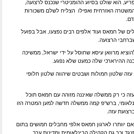
יע, הוא שולט בסיוע ההומניטרי שנכנס לרצועה,
המשטרה האזרחית ואפילו הצליח לשלם משכורות
ית כי ישראל הרגה 13 אלף מחבלים של חמאס ועוד אלפים רבים נפצעו, אבל בפועל
וציא מרוואן עיסא שחוסל על ידי ישראל, ממשיכה
נה ההירארכי שלה כמעט שלא נפגע.
זה שלטון חמולות ושבטים שיהווה שלטון חלופי
עזה כי רק ממשלה שאיננה מזוהה עם חמאס תוכל
נלאומי, ברש"פ קמה ממשלה חדשה למען המטרה הזו
רצועת עזה.
אם יוותרו לארגון חמאס אלפי מחבלים חמושים בתום
גד וכך גם הקהילה הבינלאומית ומדינות ערב.