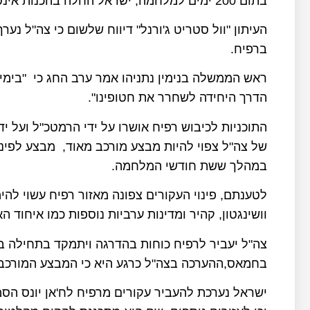
בתום 200 ימים למלחמה, ישראל החלה בהכנות אינטנסיביות לכיבוש אזור רפיח.
העיתון "וול סטריט ג'ורנל" דיווח שלשום כי צה"ל 
ברפיח.
ראש הממשלה בנימין נתניהו אמר ערב החג כי "בימים
הדרך היחידה לשחרר את חטופינו".
התוכניות לכיבוש רפיח אושרו על ידי הרמטכ"ל ועל י
של צה"ל צפוי להיות מבצע מורכב מאוד, מבצע לפינו
במהלך ששת חודשי המלחמה.
לטענתם, פינוי העקורים צפונה מאזור רפיח עשוי להי
וושינגטון, קהיר ומדינות ערביות נוספות כמו איחוד הא
צה"ל יעביר לרפיח כוחות בהדרגה ויתמקד בתחילה 
בחמאס,ההערכה בצה"ל כרגע היא כי המבצע המורכב מ
ישראל נערכת להעביר עקורים מרפיח לח'אן יונס הסמ