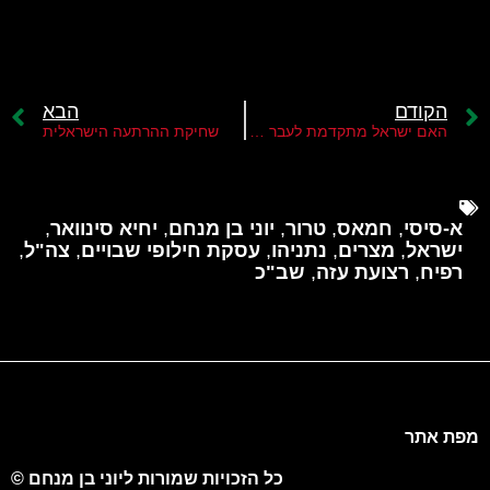
הקודם
הבא
האם ישראל מתקדמת לעבר מיטוט חמאס ברצועה?
שחיקת ההרתעה הישראלית
א-סיסי
,
חמאס
,
טרור
,
יוני בן מנחם
,
יחיא סינוואר
,
ישראל
,
מצרים
,
נתניהו
,
עסקת חילופי שבויים
,
צה"ל
,
רפיח
,
רצועת עזה
,
שב"כ
מפת אתר
כל הזכויות שמורות ליוני בן מנחם ©