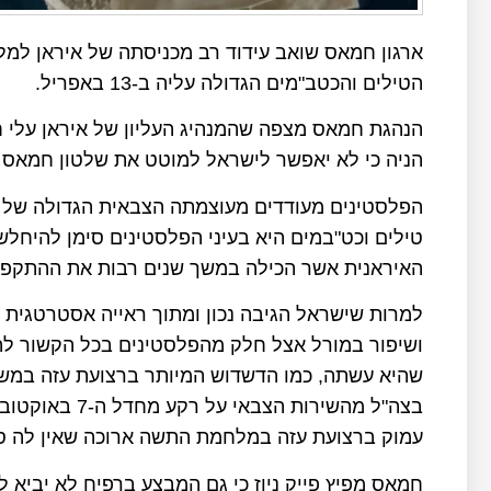
ארגון חמאס שואב עידוד רב מכניסתה של איראן למל
הטילים והכטב"מים הגדולה עליה ב-13 באפריל.
הנהגת חמאס מצפה שהמנהיג העליון של איראן עלי ח
הניה כי לא יאפשר לישראל למוטט את שלטון חמאס 
טילים וכט"במים היא בעיני הפלסטינים סימן להיחל
האיראנית אשר הכילה במשך שנים רבות את ההתקפות 
למרות שישראל הגיבה נכון ומתוך ראייה אסטרטגית
ושיפור במורל אצל חלק מהפלסטינים בכל הקשור לה
שהיא עשתה, כמו הדשדוש המיותר ברצועת עזה במשך
בצה"ל מהשירות 
עמוק ברצועת עזה במלחמת התשה ארוכה שאין לה ס
חמאס מפיץ פייק ניוז כי גם המבצע ברפיח לא יביא ל