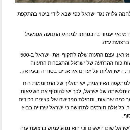
חמה גלויה נגד ישראל כפי שבא לידי ביטוי בהתקפת
'מינאי יעמוד בהבטחתו למנהיג התנועה אסמעיל
ברצועת עזה.
הפלסטינים מעודדים מעוצמתה הצבאית הגדולה של איראן, עצם ההעזה שלה לתקוף את ישראל ב-500
שות כוח ההרתעה של ישראל והתגברות התעוזה
הישראליות על יעדים איראניים בסוריה ובעיראק.
 למתקפה האיראנית, יש תהליך של התרוממות רוח
יחלשותה של ישראל, לכך יש להוסיף את השגיאות
 כמה שבועות, ותחילת הפרישה של קצינים בכירים
הצבאי על רקע מחדל ה-7 באוקטובר, כל אלה תורמים לתחושה כי ישראל שרוייה בבוץ
וף.
ישראל שום הישגים וכי הוא נטוע עמוק ברצועת עזה