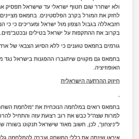
ולא ישחרר שום חטוף ישראלי עד שישראל תפסיק את
לחזק את המורל בקרב הפלסטינים. בחמאס מציינים 
חזבאללה בגבול הצפון מול ישראל ומעריכים כי כי המל
בקרוב את ההתקפות על ישראל בטילים ובכטב"מים.
גורמים בחמאס טוענים כי ללא הסיוע הצבאי של ארה"
בחמאס גם מקווים שיתגברו ההפגנות בישראל נגד 
האופוזיציה.
חיזוק ההרתעה הישראלית
בחמאס רואים במלחמה הנוכחית את "מלחמת השחרור"
למרות שצה"ל כבש את רוב רצועת עזה והתחיל להרוס
ל"ניצחון", לכן, חשוב מאוד שישראל תנקוט בשורה ש
איראן שינתה את כללי המשחק ועברה להמלחמה גלויי