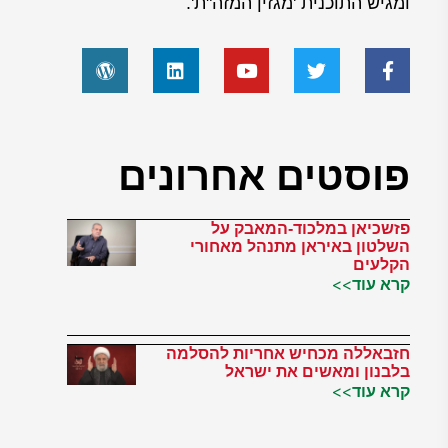
ומגיש התוכנית 'מגזין המזה"ת'.
פוסטים אחרונים
פזשכיאן במלכוד-המאבק על
השלטון באיראן מתנהל מאחורי
הקלעים
קרא עוד>>
חזבאללה מכחיש אחריות להסלמה
בלבנון ומאשים את ישראל
קרא עוד>>