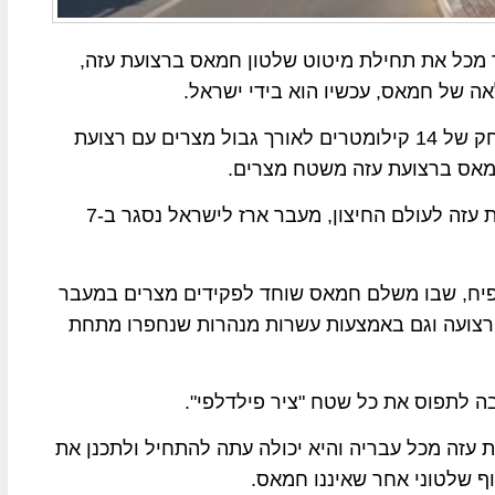
צה"ל ב-7 במאי מסמל יותר מכל את תחילת מיטוט שלטון חמאס ברצועת עזה,
ה של חמאס, עכשיו הוא בידי ישראל.
מעבר רפיח שוכן על "ציר פילדלפי" שמשתרע על מרחק של 14 קילומטרים לאורך גבול מצרים עם רצועת
חמאס ברצועת עזה משטח מצרים.
מעבר רפיח הוא השער היחידי שנותר לחמאס ברצועת עזה לעולם החיצון, מעבר ארז לישראל נסגר ב-7
פיח, שבו משלם חמאס שוחד לפקידים מצרים במעבר
 הרצועה וגם באמצעות עשרות מנהרות שנחפרו מתחת
ה לתפוס את כל שטח "ציר פילדלפי".
עזה מכל עבריה והיא יכולה עתה להתחיל ולתכנן את
 שלטוני אחר שאיננו חמאס.