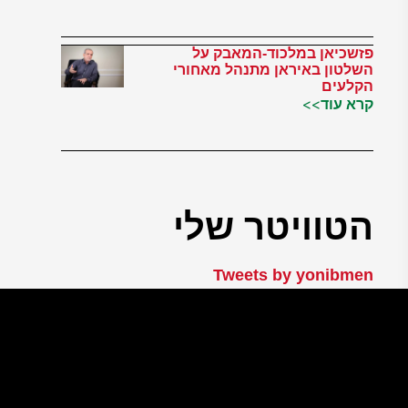
פזשכיאן במלכוד-המאבק על
השלטון באיראן מתנהל מאחורי
הקלעים
קרא עוד>>
הטוויטר שלי
Tweets by yonibmen