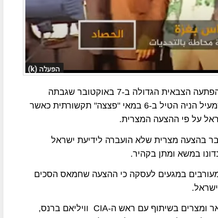
ארגון חמאס ממשיך להפתיע את ישראל גם לאחר ההפתעה הצבאית הגדולה ב-7 באוקטובר שגבתה
מישראל מחיר יקר מאוד בחיי אדם, מנהיג חמאס אסמעיל הניה הטיל ב-6 במאי "פצצה" תקשורתית כאשר
אל על פי ההצעה המצרית.
בר בהצעה מצרית שלא הועברה לידיעת ישראל
ונו במשא ומתן בקהיר.
ן ב-7 במאי מפי גורמים המעורבים במגעים לעסקה כי ההצעה שחמאס הסכים
ישראל.
לטענת העיתון, השינויים נוסחו על ידי המתווכות, קטאר ומצרים בשיתוף עם ראש ה-CIA וויליאם ברנס,