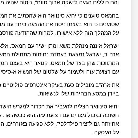
והם כוללים הגעה ל"שקט ארוך טווח", ניסוח שהיה מ
בחמאס טוענים כי יחיא סינוואר הוא שהכתיב את ה
שטוענים כי הוא בעצמו ניסח את ההצעה ביחד עם מוח
על המהלך הזה ללא אישורו, למרות שההודעה פורסמה
ישראל איננה מנהלת משא ומתן ישיר עם חמאס, אלא
ארה"ב, ישראל נמצאת בעמדת נחיתות מתחילת המשא ו
המתווכות שהן בצד של חמאס, קטאר היא בעצם חמאס
עם רצועת עזה ולשמור על שלטונו של הנשיא א-סיסי.
את ארה"ב מובילים כעת בעיקר אינטרסים פוליטיים
ביידן במסע הבחירות שלו לנשיאות.
יחיא סינוואר הצליח להעביר את הכדור למגרש הישר
חשובה בגבול מצרים עם רצועת עזה,היא כבשה את אז
אחיזתה גם ל"ציר פילדלפי", ללא פגיעה באזרחים, ה
על העסקה.