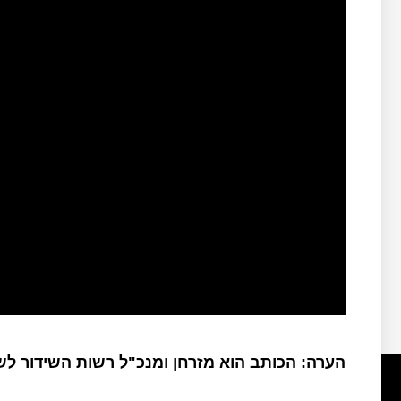
הערה: הכותב הוא מזרחן ומנכ"ל רשות השידור ל