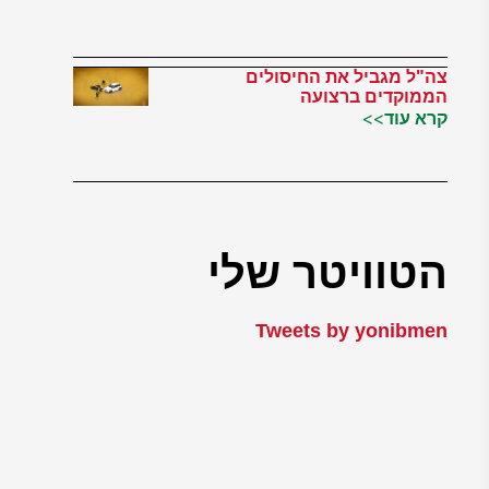
צה"ל מגביל את החיסולים
הממוקדים ברצועה
קרא עוד>>
הטוויטר שלי
Tweets by yonibmen