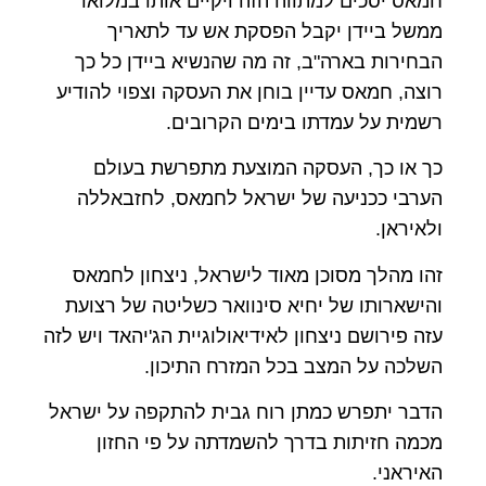
חמאס יסכים למתווה הזה ויקיים אותו במלואו
ממשל ביידן יקבל הפסקת אש עד לתאריך
הבחירות בארה"ב, זה מה שהנשיא ביידן כל כך
רוצה, חמאס עדיין בוחן את העסקה וצפוי להודיע
רשמית על עמדתו בימים הקרובים.
כך או כך, העסקה המוצעת מתפרשת בעולם
הערבי ככניעה של ישראל לחמאס, לחזבאללה
ולאיראן.
זהו מהלך מסוכן מאוד לישראל, ניצחון לחמאס
והישארותו של יחיא סינוואר כשליטה של רצועת
עזה פירושם ניצחון לאידיאולוגיית הג'יהאד ויש לזה
השלכה על המצב בכל המזרח התיכון.
הדבר יתפרש כמתן רוח גבית להתקפה על ישראל
מכמה חזיתות בדרך להשמדתה על פי החזון
האיראני.