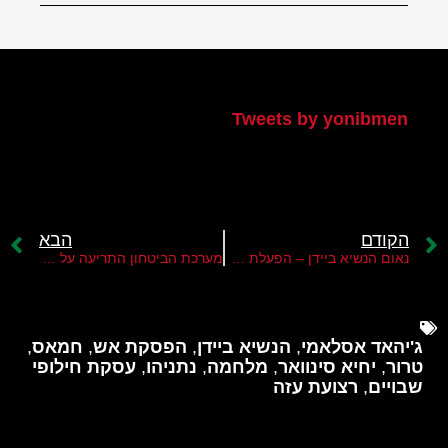
הטוויטר שלי
Tweets by yonibmen
הקודם
הבא
נאום הנשיא ביידן – הפעלת לחץ על ישראל במקום על חמאס
מערכת הביטחון התריעה על חשש מפגיעה בתיאום הביטחוני עם הרש"פ
ג'יהאד אסלאמי
,
הנשיא ביידן
,
הפסקת אש
,
חמאס
,
טרור
,
יחיא סינוואר
,
מלחמה
,
נתניהו
,
עסקת חילופי
שבויים
,
רצועת עזה