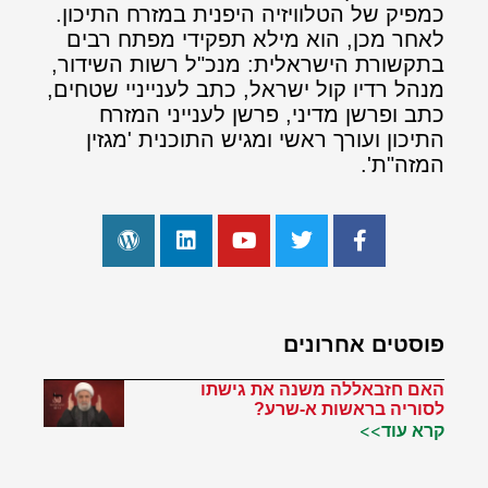
כמפיק של הטלוויזיה היפנית במזרח התיכון.
לאחר מכן, הוא מילא תפקידי מפתח רבים
בתקשורת הישראלית: מנכ"ל רשות השידור,
מנהל רדיו קול ישראל, כתב לענייניי שטחים,
כתב ופרשן מדיני, פרשן לענייני המזרח
התיכון ועורך ראשי ומגיש התוכנית 'מגזין
המזה"ת'.
פוסטים אחרונים
האם חזבאללה משנה את גישתו
לסוריה בראשות א-שרע?
קרא עוד>>