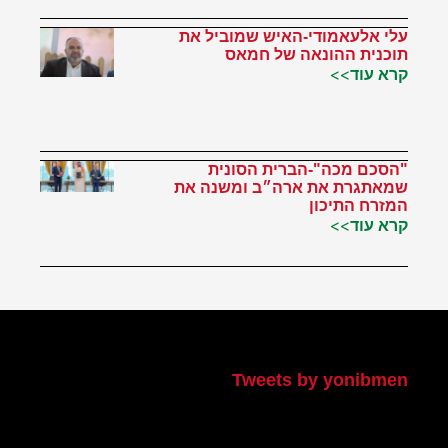
עלי אלעאמודי-האיש שמוביל את
תוכנית ההונאה של חמאס
קרא עוד>>
"הסכם מכה"-הברית הסונית
שמאתגרת את ארה״ב ומשנה את
המזרח התיכון
קרא עוד>>
הטוויטר שלי
Tweets by yonibmen