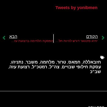
Tweets by yonibmen
הקודם
הבא
יחיא סינוואר דורש להיות חלק מהשלטון ברצועה ביום שאחרי המלחמה
הפסקת הלחימה ברצועת עזה תפגע באפשרות שחרור החטופים
חזבאללה
,
חמאס
,
טרור
,
מלחמה
,
משבר
,
נתניהו
,
עסקת חילופי שבויים
,
צה"ל
,
רמטכ"ל
,
רצועת עזה
,
שב"כ