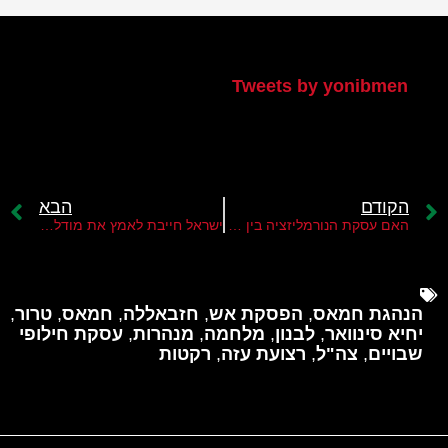
הטוויטר שלי
Tweets by yonibmen
הקודם
הבא
האם עסקת הנורמליזציה בין ישראל לסעודיה מתרחקת?
ישראל חייבת לאמץ את מודל המודיעין האמריקני ולהוציא את אמ"ן מתוך צה"ל
הנהגת חמאס
,
הפסקת אש
,
חזבאללה
,
חמאס
,
טרור
,
יחיא סינוואר
,
לבנון
,
מלחמה
,
מנהרות
,
עסקת חילופי
שבויים
,
צה"ל
,
רצועת עזה
,
רקטות