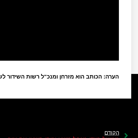
הערה: הכותב הוא מזרחן ומנכ"ל רשות השידור ל
הקודם