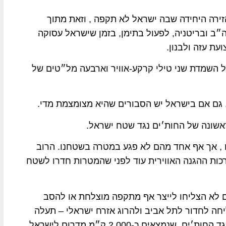
זירה היחידה שבה ישראל לא תקפה , וזאת מתוך
ב ובריטניה, לפעול בתימן, בזמן שישראל עסוקה
עת עזה ולבנון.
ל השמדת שני טילי קרקע-אוויר וארבעה מל״טים של
 גם אם בישראל יש הסבורים שהיא מצומצמת מדי.
שונה של החות׳ים נגד שטח ישראל.
 , אך אף אחד מהם לא פגע במטרה בשטחנו. הרוב
רכות ההגנה האווירית עוד לפני שהמטרות חדרו לשטח
ם לא הצליחו לייצר אף מתקפה מוצלחת או להסב
חה לחדור לתל אביב ולהרוג אזרח ישראלי – תעלה
מחדש על הפרק שאלת הפעולה הישראלית הישירה נגד החות׳ים, שנמצאים כ-2,000 ק״מ מדרום לישראל