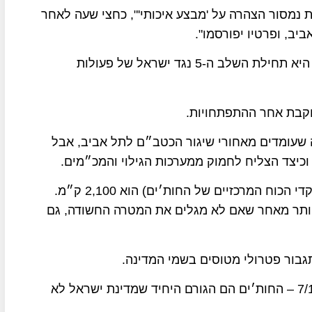
 נמסור הצהרה על 'מבצע איכותי'", כחצי שעה לאחר
ביב, ופרטיו יפורסמו".
פרשנים חות'ים מסרו כי התקפת הכטב"מ בתל אביב היא תחילת השלב ה-5 נגד ישראל של פעולות
וקבת אחר ההתפתחויות.
שעומדים מאחורי שיגור הכטב״ם לתל אביב, אבל
וכיצד הצליח לחמוק ממערכות הגילוי והמכ״מים.
המרחק בין תל אביב לנמל חודיידה בתימן (אחד ממוקדי הכוח המרכזיים של החות׳ים) הוא 2,100 ק״מ.
ביותר מאחר שאם לא מגלים את המטרה החשודה, גם
גבור פטרולי מטוסים בשמי המדינה.
⁠מתוך כלל הזירות שפועלות נגד מדינת ישראל מאז 7/10 – החות׳ים הם הגורם היחיד שמדינת ישראל לא