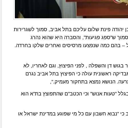
 יהודה פינת שלום עליכם בתל אביב, סמוך לשגרירות
ת גבר כבן 50 אותרה בבניין סמוך ש"ספג פגיעות", והסברה היא שהוא נהרג
משטרה, 10 נפצעו באורח קל – בהם כמה שנפצעו מרסיסים ואחרים שלקו בחרדה.
בגוש דן והשפלה , לפני הפיצוץ, וגם לאחריו, לא
דיקה ראשונית עולה כי הפיצוץ בתל אביב נגרם
רעה. הנושא נמצא בתחקור מעמיק.",
גלל "טעות אנוש" וכי הכטב"ם שהתפוצץ בת"א הוא
כי "נבוא חשבון עם כל מי שפוגע במדינת ישראל או