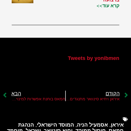
קרא עוד>>
הטוויטר שלי
Tweets by yonibmen
הקודם
הבא
איראן ויחיא סינוואר מתנגדים למינוי ח'אלד משעל לתפקיד יו"ר הלשכה המדינית של חמאס
חמאס בוחנת אפשרות למינוי מועמד של פשרה במקום אסמעיל הניה
איראן
,
אסמעיל הניה
,
המוסד הישראלי
,
הנהגת
חמאס
,
חיסול ממוקד
,
יחיא סינוואר
,
ישראל
,
מוחמד