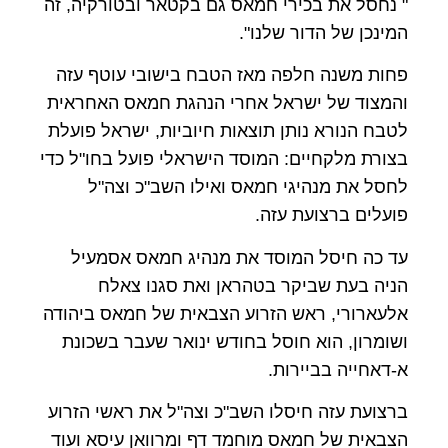
" נחסל את בכירי חמאס גם בקטאר ובטורקיה, זה
המינכן של הדור שלנו".
פחות משנה חלפה מאז הטבח בישובי עוטף עזה
והמצוד של ישראל אחרי הנהגת חמאס האחראית
לטבח הנורא נותן תוצאות חיוביות, ישראל פועלת
בצורת מלקחיים: המוסד הישראלי פועל בחו"ל כדי
לחסל את מנהיגי חמאס ואילו השב"כ וצה"ל
פועלים ברצועת עזה.
עד כה חיסל המוסד את מנהיג חמאס אסמעיל
הניה בעת שביקר בטהראן ואת סגנו צאלח
אלעארורי, ראש הזרוע הצבאית של חמאס ביהודה
ושומרון, הוא חוסל בחודש ינואר שעבר בשכונת
א-דאחייה בביירות.
ברצועת עזה חיסלו השב"כ וצה"ל את ראשי הזרוע
הצבאית של חמאס מוחמד דף ומרוואן עיסא ועוד