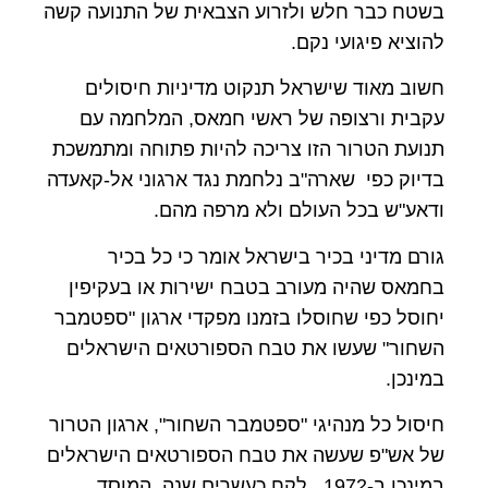
בשטח כבר חלש ולזרוע הצבאית של התנועה קשה
להוציא פיגועי נקם.
חשוב מאוד שישראל תנקוט מדיניות חיסולים
עקבית ורצופה של ראשי חמאס, המלחמה עם
תנועת הטרור הזו צריכה להיות פתוחה ומתמשכת
בדיוק כפי שארה"ב נלחמת נגד ארגוני אל-קאעדה
ודאע"ש בכל העולם ולא מרפה מהם.
גורם מדיני בכיר בישראל אומר כי כל בכיר
בחמאס שהיה מעורב בטבח ישירות או בעקיפין
יחוסל כפי שחוסלו בזמנו מפקדי ארגון "ספטמבר
השחור" שעשו את טבח הספורטאים הישראלים
במינכן.
חיסול כל מנהיגי "ספטמבר השחור", ארגון הטרור
של אש"פ שעשה את טבח הספורטאים הישראלים
במינכן ב-1972, לקח כעשרים שנה, המוסד