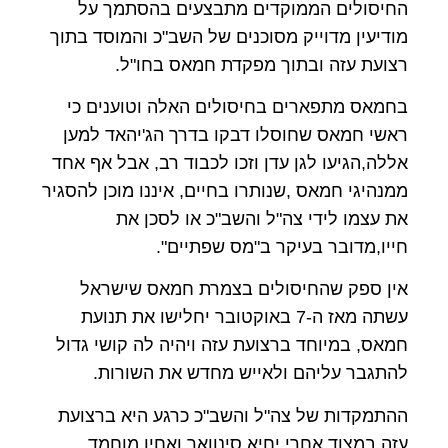
החיסולים הממוקדים מתבצעים בהסתמך על
מודיעין מדוייק מסוכנים של השב"כ והמוסד בתוך
רצועת עזה ובתוך מפקדת חמאס בחו"ל.
בחמאס מתפארים בחיסולים האלה וטוענים כי
ראשי חמאס שחוסלו דבקו בדרך הג'יהאד למען
אללה,הגיעו לגן עדן וזכו לכבוד רב, אבל אף אחד
ממנהיגי חמאס ,שנותרו בחיים, איננו מוכן להסגיר
את עצמו לידי צה"ל והשב"כ או לסכן את
חייו,מדובר בעיקר ב"מס שפתיים".
אין ספק שהחיסולים בצמרת חמאס שישראל
עשתה מאז ה-7 באוקטובר יחלישו את תנועת
חמאס, במיוחד ברצועת עזה ויהיה לה קושי גדול
להתגבר עליהם ולאייש מחדש את השורות.
ההתמקדות של צה"ל והשב"כ כרגע היא ברצועת
עזה במצוד אחרי יחיא סינוואר ואחיו מוחמד